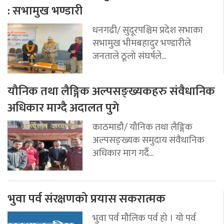
: सभामुख भण्डारी
धनगढी/ सुदूरपश्चिम प्रदेश सभाका
सभामुख भीमबहादुर भण्डारीले
जनताले ठूलो संघर्षले...
यौनिक तथा लैङ्गिक अल्पसङ्ख्यकहरु संवैधानिक
अधिकार माग्दै अदालत पुगे
काठमाडौ/ यौनिक तथा लैङ्गिक
अल्पसङ्ख्यक समुदाय संवैधानिक
अधिकार माग गर्दै...
भुवा पर्व संरक्षणको प्रयास सकरात्मक
भुवा पर्व मौलिक पर्व हो । यो पर्व