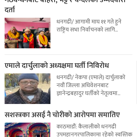
गठवन्धनबाट बोहरा, भट्ट र चन्दलेको उम्मेदवारी
दर्ता
धनगढी/ आगामी माघ ११ गते हुने
राष्ट्रिय सभा निर्वाचनको लागि...
एमाले दार्चुलाको अध्यक्षमा घर्ती निविरोध
धनगढी/ नेकपा (एमाले) दार्चुलाको
नवौं जिल्ला अधिवेशनबाट
ज्ञानेन्द्रबहादुर घर्तीको नेतृत्वमा...
सशस्त्रका असई नै चोरीको आरोपमा समातिए
काठमाडौं: कैलालीको धनगढी
उपमहानगरपालिकामा रहेको स्वस्तिक