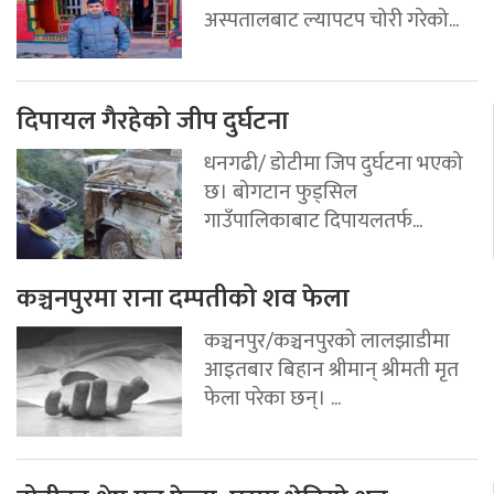
अस्पतालबाट ल्यापटप चोरी गरेको...
दिपायल गैरहेको जीप दुर्घटना
धनगढी/ डोटीमा जिप दुर्घटना भएको
छ। बोगटान फुड्सिल
गाउँपालिकाबाट दिपायलतर्फ...
कञ्चनपुरमा राना दम्पतीको शव फेला
कञ्चनपुर/कञ्चनपुरको लालझाडीमा
आइतबार बिहान श्रीमान् श्रीमती मृत
फेला परेका छन्। ...