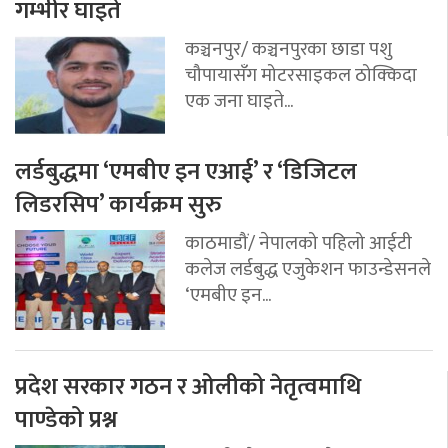
गम्भीर घाइते
कञ्चनपुर/ कञ्चनपुरका छाडा पशु
चौपायासँग मोटरसाइकल ठोक्किदा
एक जना घाइते...
लर्डबुद्धमा ‘एमबीए इन एआई’ र ‘डिजिटल
लिडरसिप’ कार्यक्रम सुरु
काठमाडौं/ नेपालको पहिलो आईटी
कलेज लर्डबुद्ध एजुकेशन फाउन्डेसनले
‘एमबीए इन...
प्रदेश सरकार गठन र ओलीको नेतृत्वमाथि
पाण्डेको प्रश्न