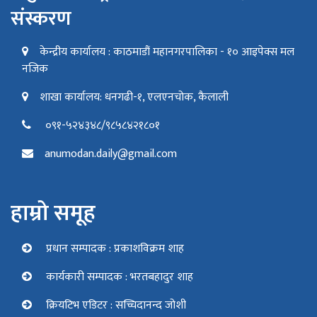
संस्करण
केन्द्रीय कार्यालय : काठमाडौं महानगरपालिका - १० आइपेक्स मल
नजिक
शाखा कार्यालय: धनगढी-१, एलएनचोक, कैलाली
०९१-५२४३४८/९८५८४२१८०१
anumodan.daily@gmail.com
हाम्रो समूह
प्रधान सम्पादक : प्रकाशविक्रम शाह
कार्यकारी सम्पादक : भरतबहादुर शाह
क्रियटिभ एडिटर : सच्चिदानन्द जोशी