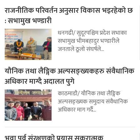
राजनीतिक परिवर्तन अनुसार विकास भइरहेको छ
: सभामुख भण्डारी
धनगढी/ सुदूरपश्चिम प्रदेश सभाका
सभामुख भीमबहादुर भण्डारीले
जनताले ठूलो संघर्षले...
यौनिक तथा लैङ्गिक अल्पसङ्ख्यकहरु संवैधानिक
अधिकार माग्दै अदालत पुगे
काठमाडौ/ यौनिक तथा लैङ्गिक
अल्पसङ्ख्यक समुदाय संवैधानिक
अधिकार माग गर्दै...
भुवा पर्व संरक्षणको प्रयास सकरात्मक