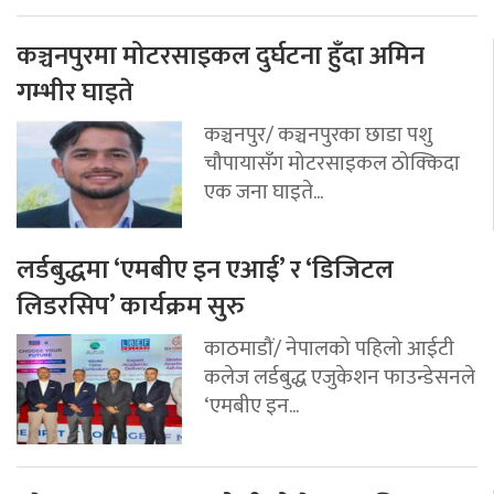
कञ्चनपुरमा मोटरसाइकल दुर्घटना हुँदा अमिन
गम्भीर घाइते
कञ्चनपुर/ कञ्चनपुरका छाडा पशु
चौपायासँग मोटरसाइकल ठोक्किदा
एक जना घाइते...
लर्डबुद्धमा ‘एमबीए इन एआई’ र ‘डिजिटल
लिडरसिप’ कार्यक्रम सुरु
काठमाडौं/ नेपालको पहिलो आईटी
कलेज लर्डबुद्ध एजुकेशन फाउन्डेसनले
‘एमबीए इन...