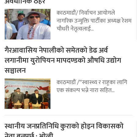
अवैधानिक ठहर
काठमाडौं/ निर्वाचन आयोगले
नागरिक उन्मुक्ति पार्टीका अध्यक्ष रेशम
चौधरी नेतृत्वलाई...
गैरआवासिय नेपालीको समेतको डेढ अर्व
लगानीमा युरोपियन मापदण्डको औषधि उद्योग
सञ्चालन
काठमाडौं /“स्वास्थ्य र राष्ट्रका लागि
एक संकल्प भन्ने नारा सहित...
स्थानीय जनप्रतिनिधि कुराको होइन विकासको
नेता बन्नुपर्छ : ओली