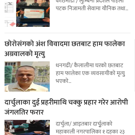
काठमाडौं / लुम्बिनी प्रदेशले पहिलो
पटक निजामती सेवामा यौनिक तथा...
छोरोसंगको अंश विवादमा छतबाट हाम फालेका
अग्रवालको मृत्यु
धनगढी/ कैलालीमा घरको छतबाट
हाम फालेका एक व्यवसायीको मृत्युु
भएको...
दार्चुलाका दुई प्रहरीमाथि चक्कु प्रहार गरेर आरोपी
जंगलतिर फरार
दार्चुला/ आइतबार दार्चुृलाको
महाकाली नगरपालिका १ दहका २३