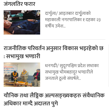
जंगलतिर फरार
दार्चुला/ आइतबार दार्चुृलाको
महाकाली नगरपालिका १ दहका २३
वर्षीय उमेश...
राजनीतिक परिवर्तन अनुसार विकास भइरहेको छ
: सभामुख भण्डारी
धनगढी/ सुदूरपश्चिम प्रदेश सभाका
सभामुख भीमबहादुर भण्डारीले
जनताले ठूलो संघर्षले...
यौनिक तथा लैङ्गिक अल्पसङ्ख्यकहरु संवैधानिक
अधिकार माग्दै अदालत पुगे