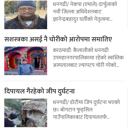
धनगढी/ नेकपा (एमाले) दार्चुलाको
नवौं जिल्ला अधिवेशनबाट
ज्ञानेन्द्रबहादुर घर्तीको नेतृत्वमा...
सशस्त्रका असई नै चोरीको आरोपमा समातिए
काठमाडौं: कैलालीको धनगढी
उपमहानगरपालिकामा रहेको स्वस्तिक
अस्पतालबाट ल्यापटप चोरी गरेको...
दिपायल गैरहेको जीप दुर्घटना
धनगढी/ डोटीमा जिप दुर्घटना भएको
छ। बोगटान फुड्सिल
गाउँपालिकाबाट दिपायलतर्फ...