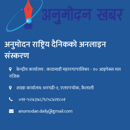
अनुमोदन राष्ट्रिय दैनिकको अनलाइन
संस्करण
केन्द्रीय कार्यालय : काठमाडौं महानगरपालिका - १० आइपेक्स मल
नजिक
शाखा कार्यालय: धनगढी-१, एलएनचोक, कैलाली
०९१-५२४३४८/९८५८४२१८०१
anumodan.daily@gmail.com