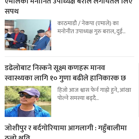
एमालेका मनोनित उपाध्यक्ष बराल लगायतले लिए
सपथ
काठमाडौ / नेकपा (एमाले) का
मनोनीत उपाध्यक्ष गुरु बराल, दुई...
डढेलोबाट निस्कने सूक्ष्म कणहरू मानव
स्वास्थ्यका लागि १० गुणा बढीले हानिकारक छ
हिजो आज श्वास फेर्न गाह्रो हुने, आंखा
पोल्ने समस्या बढ्दै...
जोशीपुर र बर्दगोरियामा आगलागी : गहुँबालीमा
ठुलो क्षति