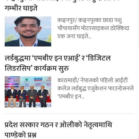
गम्भीर घाइते
कञ्चनपुर/ कञ्चनपुरका छाडा पशु
चौपायासँग मोटरसाइकल ठोक्किदा
एक जना घाइते...
लर्डबुद्धमा ‘एमबीए इन एआई’ र ‘डिजिटल
लिडरसिप’ कार्यक्रम सुरु
काठमाडौं/ नेपालको पहिलो आईटी
कलेज लर्डबुद्ध एजुकेशन फाउन्डेसनले
‘एमबीए इन...
प्रदेश सरकार गठन र ओलीको नेतृत्वमाथि
पाण्डेको प्रश्न