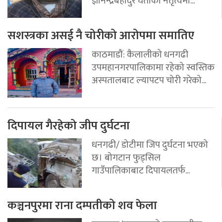
ज्ञानेन्द्रबहादुर घर्तीको नेतृत्वमा...
सशस्त्रका असई नै चोरीको आरोपमा समातिए
काठमाडौं: कैलालीको धनगढी
उपमहानगरपालिकामा रहेको स्वस्तिक
अस्पतालबाट ल्यापटप चोरी गरेको...
दिपायल गैरहेको जीप दुर्घटना
धनगढी/ डोटीमा जिप दुर्घटना भएको
छ। बोगटान फुड्सिल
गाउँपालिकाबाट दिपायलतर्फ...
कञ्चनपुरमा राना दम्पतीको शव फेला