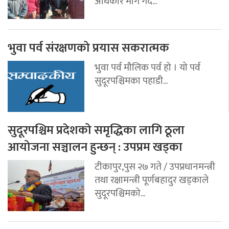
अधिकार माग गर्दै...
भुवा पर्व संरक्षणको प्रयास सकरात्मक
भुवा पर्व मौलिक पर्व हो । यो पर्व
सुदूरपश्चिमका पहाडी...
सुदूरपश्चिम प्रदेशको समृद्धिका लागि ठूला
आयोजना सञ्चालन हुन्छन् : उपप्रम खड्का
टीकापुर,पुस २७ गते / उपप्रधानमन्त्री
तथा रक्षामन्त्री पूर्णबहादुर खड्काले
सुदूरपश्चिमको...