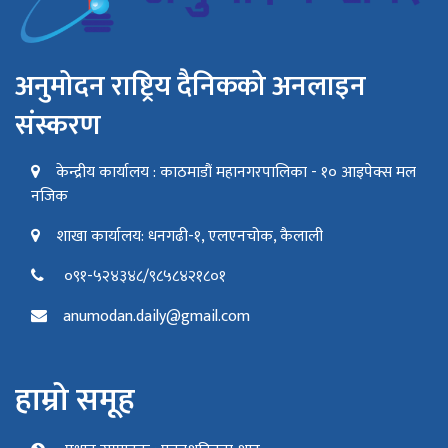
अनुमोदन राष्ट्रिय दैनिकको अनलाइन
संस्करण
केन्द्रीय कार्यालय : काठमाडौं महानगरपालिका - १० आइपेक्स मल
नजिक
शाखा कार्यालय: धनगढी-१, एलएनचोक, कैलाली
०९१-५२४३४८/९८५८४२१८०१
anumodan.daily@gmail.com
हाम्रो समूह