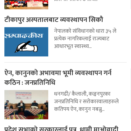
टीकापुर अस्पतालबाट व्यवस्थापन सिकौ
नेपालको संविधानको धारा ३५ ले
प्रत्येक नागरिकलाई राज्यबाट
आधारभूत स्वास्थ्य...
ऐन, कानुनको अभावमा भूमी व्यवस्थापन गर्न
कठिन : जनप्रतिनिधि
धनगढी/ कैलाली, कञ्चनपुरका
जनप्रतिनिधि र सरोकारवालाहरुले
कतिपय ऐन, कानुन नबन्नु...
प्रदेश सभाको सरकारलाई पत्र, धामी माओवादी