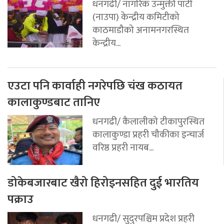
धनगढी/ नागरिक उन्मुक्ती पार्टी
(नाउपा) केन्द्रीय कमिटीको
काठमाडौको अनामनगरस्थित
केन्द्रीय...
एउटा पनि कार्वाही नगरेपछि चंख कठायत
कालाकुण्डबाट तानिए
धनगढी/ कैलालीको टीकापुरस्थित
कालाकुण्डा प्रहरी चौकीका इन्चार्ज
वरिष्ठ प्रहरी नायब...
डोकेबजारबाट खैरो हिरोइनसहित दुई भारतिय
पक्राउ
धनगढी/ सुदुरपश्चिम प्रदेश प्रहरी