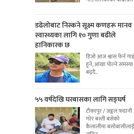
डढेलोबाट निस्कने सूक्ष्म कणहरू मानव
स्वास्थ्यका लागि १० गुणा बढीले
हानिकारक छ
हिजो आज श्वास फेर्न गाह्
हुने, आंखा पोल्ने समस्या
बढ्दै...
५५ वर्षदेखि घरबासका लागि सङ्घर्ष
टीकापुर / जङ्गल फडानी
गरेर बस्ती बसेको
कैलालीमा बसोबासीला