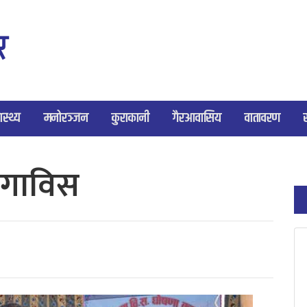
ास्थ्य
मनोरञ्जन
कुराकानी
गैरआवासिय
वातावरण
त गाविस