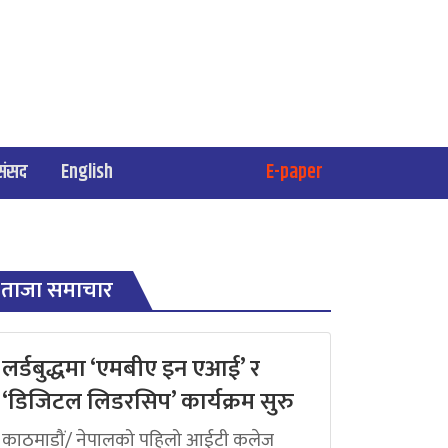
संसद
English
E-paper
ताजा समाचार
लर्डबुद्धमा ‘एमबीए इन एआई’ र
‘डिजिटल लिडरसिप’ कार्यक्रम सुरु
काठमाडौं/ नेपालको पहिलो आईटी कलेज