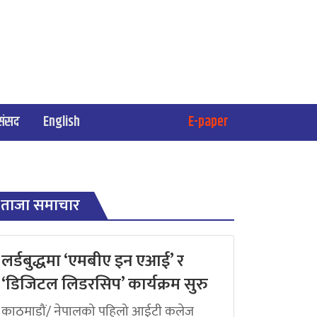
संसद
English
E-paper
ताजा समाचार
लर्डबुद्धमा ‘एमबीए इन एआई’ र
‘डिजिटल लिडरसिप’ कार्यक्रम सुरु
काठमाडौं/ नेपालको पहिलो आईटी कलेज