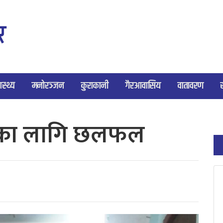
ास्थ्य
मनोरञ्जन
कुराकानी
गैरआवासिय
वातावरण
त्यका लागि छलफल