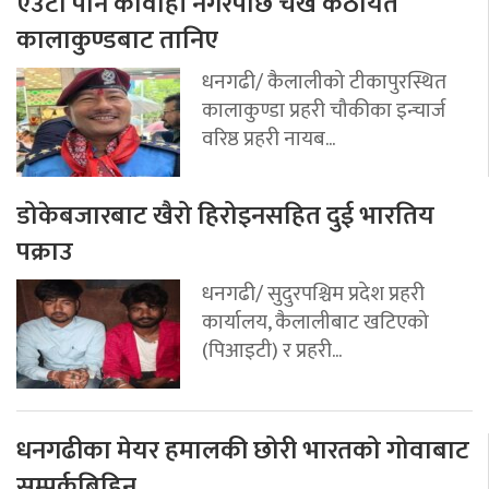
एउटा पनि कार्वाही नगरेपछि चंख कठायत
कालाकुण्डबाट तानिए
धनगढी/ कैलालीको टीकापुरस्थित
कालाकुण्डा प्रहरी चौकीका इन्चार्ज
वरिष्ठ प्रहरी नायब...
डोकेबजारबाट खैरो हिरोइनसहित दुई भारतिय
पक्राउ
धनगढी/ सुदुरपश्चिम प्रदेश प्रहरी
कार्यालय, कैलालीबाट खटिएको
(पिआइटी) र प्रहरी...
धनगढीका मेयर हमालकी छोरी भारतको गोवाबाट
सम्पर्कबिहिन