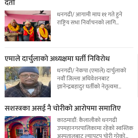
दर्ता
धनगढी/ आगामी माघ ११ गते हुने
राष्ट्रिय सभा निर्वाचनको लागि...
एमाले दार्चुलाको अध्यक्षमा घर्ती निविरोध
धनगढी/ नेकपा (एमाले) दार्चुलाको
नवौं जिल्ला अधिवेशनबाट
ज्ञानेन्द्रबहादुर घर्तीको नेतृत्वमा...
सशस्त्रका असई नै चोरीको आरोपमा समातिए
काठमाडौं: कैलालीको धनगढी
उपमहानगरपालिकामा रहेको स्वस्तिक
अस्पतालबाट ल्यापटप चोरी गरेको...