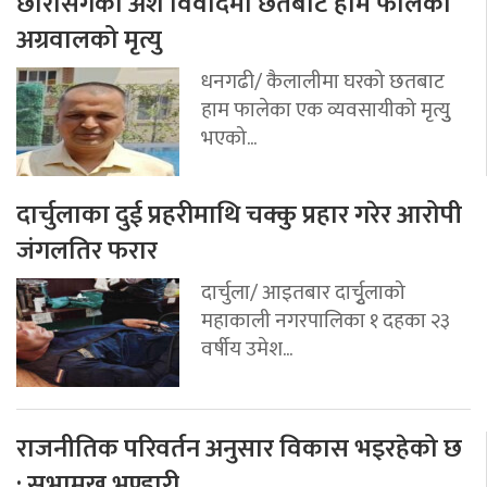
छोरोसंगको अंश विवादमा छतबाट हाम फालेका
अग्रवालको मृत्यु
धनगढी/ कैलालीमा घरको छतबाट
हाम फालेका एक व्यवसायीको मृत्युु
भएको...
दार्चुलाका दुई प्रहरीमाथि चक्कु प्रहार गरेर आरोपी
जंगलतिर फरार
दार्चुला/ आइतबार दार्चुृलाको
महाकाली नगरपालिका १ दहका २३
वर्षीय उमेश...
राजनीतिक परिवर्तन अनुसार विकास भइरहेको छ
: सभामुख भण्डारी