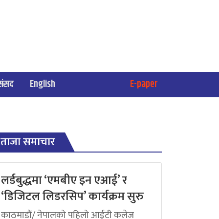
संसद
English
E-paper
ताजा समाचार
लर्डबुद्धमा ‘एमबीए इन एआई’ र
‘डिजिटल लिडरसिप’ कार्यक्रम सुरु
काठमाडौं/ नेपालको पहिलो आईटी कलेज