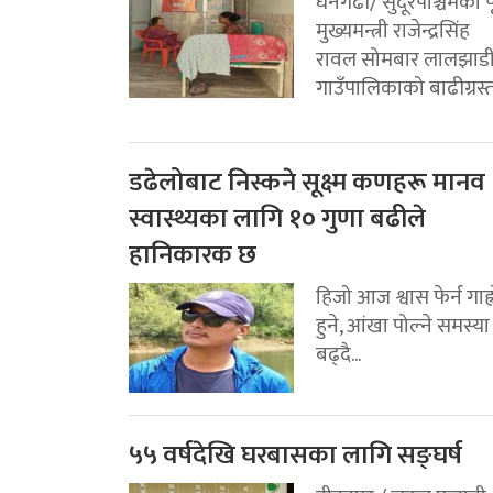
धनगढी/ सुदूरपश्चिमका पू
मुख्यमन्त्री राजेन्द्रसिंह
रावल सोमबार लालझाड
गाउँपालिकाको बाढीग्रस्त.
डढेलोबाट निस्कने सूक्ष्म कणहरू मानव
स्वास्थ्यका लागि १० गुणा बढीले
हानिकारक छ
हिजो आज श्वास फेर्न गाह्
हुने, आंखा पोल्ने समस्या
बढ्दै...
५५ वर्षदेखि घरबासका लागि सङ्घर्ष