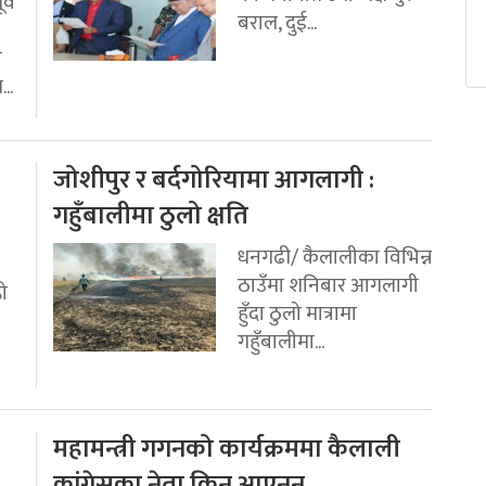
र्व
बराल, दुई...
ी
..
जोशीपुर र बर्दगोरियामा आगलागी :
गहुँबालीमा ठुलो क्षति
धनगढी/ कैलालीका विभिन्न
ठाउँमा शनिबार आगलागी
रो
हुँदा ठुलो मात्रामा
गहुँबालीमा...
महामन्त्री गगनको कार्यक्रममा कैलाली
कांग्रेसका नेता किन आएनन्