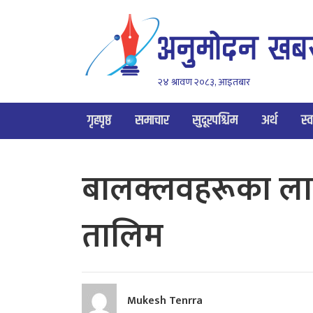
२४ श्रावण २०८३, आइतबार
गृहपृष्ठ
समाचार
सुदूरपश्चिम
अर्थ
स्व
बालक्लवहरूका लागि
तालिम
Mukesh Tenrra