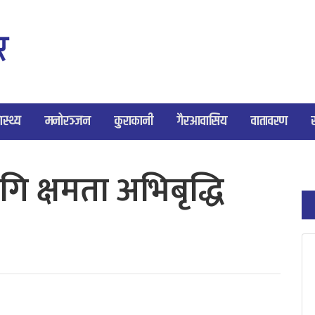
ास्थ्य
मनोरञ्जन
कुराकानी
गैरआवासिय
वातावरण
 क्षमता अभिबृद्धि