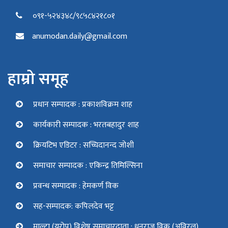
०९१-५२४३४८/९८५८४२१८०१
anumodan.daily@gmail.com
हाम्रो समूह
प्रधान सम्पादक : प्रकाशविक्रम शाह
कार्यकारी सम्पादक : भरतबहादुर शाह
क्रियटिभ एडिटर : सच्चिदानन्द जोशी
समाचार सम्पादक : एकिन्द्र तिमिल्सिना
प्रवन्ध सम्पादक : हेमकर्ण विक
सह-सम्पादक: कपिलदेव भट्ट
माल्टा (युरोप) विशेष समाचारदाता : धनराज विक (अविरल)