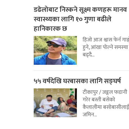
डढेलोबाट निस्कने सूक्ष्म कणहरू मानव
स्वास्थ्यका लागि १० गुणा बढीले
हानिकारक छ
हिजो आज श्वास फेर्न गाह्
हुने, आंखा पोल्ने समस्या
बढ्दै...
५५ वर्षदेखि घरबासका लागि सङ्घर्ष
टीकापुर / जङ्गल फडानी
गरेर बस्ती बसेको
कैलालीमा बसोबासीला
जमिन...