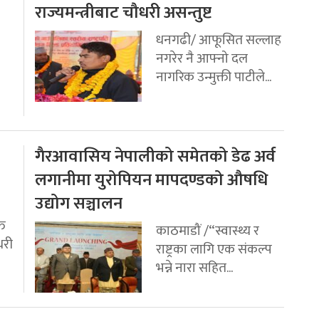
राज्यमन्त्रीबाट चौधरी असन्तुष्ट
धनगढी/ आफूसित सल्लाह
नगरेर नै आफ्नो दल
नागरिक उन्मुक्ती पाटीले...
गैरआवासिय नेपालीको समेतको डेढ अर्व
लगानीमा युरोपियन मापदण्डको औषधि
उद्योग सञ्चालन
ति
काठमाडौं /“स्वास्थ्य र
धरी
राष्ट्रका लागि एक संकल्प
भन्ने नारा सहित...