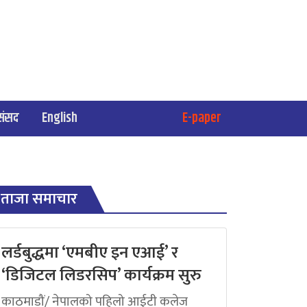
संसद
English
E-paper
ताजा समाचार
लर्डबुद्धमा ‘एमबीए इन एआई’ र
‘डिजिटल लिडरसिप’ कार्यक्रम सुरु
काठमाडौं/ नेपालको पहिलो आईटी कलेज