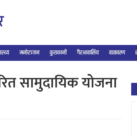
ास्थ्य
मनोरञ्जन
कुराकानी
गैरआवासिय
वातावरण
रित सामुदायिक योजना