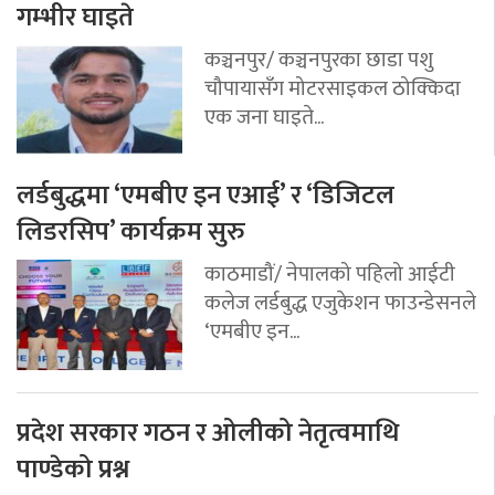
गम्भीर घाइते
कञ्चनपुर/ कञ्चनपुरका छाडा पशु
चौपायासँग मोटरसाइकल ठोक्किदा
एक जना घाइते...
लर्डबुद्धमा ‘एमबीए इन एआई’ र ‘डिजिटल
लिडरसिप’ कार्यक्रम सुरु
काठमाडौं/ नेपालको पहिलो आईटी
कलेज लर्डबुद्ध एजुकेशन फाउन्डेसनले
‘एमबीए इन...
प्रदेश सरकार गठन र ओलीको नेतृत्वमाथि
पाण्डेको प्रश्न