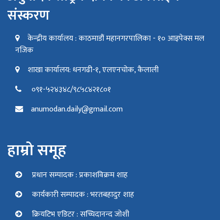
संस्करण
केन्द्रीय कार्यालय : काठमाडौं महानगरपालिका - १० आइपेक्स मल
नजिक
शाखा कार्यालय: धनगढी-१, एलएनचोक, कैलाली
०९१-५२४३४८/९८५८४२१८०१
anumodan.daily@gmail.com
हाम्रो समूह
प्रधान सम्पादक : प्रकाशविक्रम शाह
कार्यकारी सम्पादक : भरतबहादुर शाह
क्रियटिभ एडिटर : सच्चिदानन्द जोशी