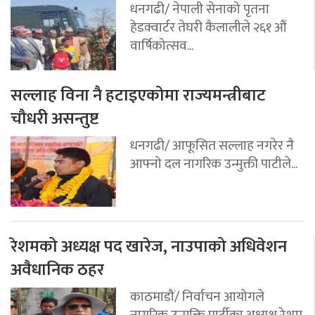
धनगढी/ नेपाली सेनाको पृतना
हेडक्वार्टर तेघरी कैलालीले २६१ औं
वार्षिकोत्सव...
सल्लाह विना नै हटाइएकोमा राज्यमन्त्रीबाट
चौधरी असन्तुष्ट
धनगढी/ आफूसित सल्लाह नगरेर नै
आफ्नो दल नागरिक उन्मुक्ती पाटीले...
रेशमको अध्यक्ष पद खारेज, नाउपाको अधिवेशन
अवैधानिक ठहर
काठमाडौं/ निर्वाचन आयोगले
नागरिक उन्मुक्ति पार्टीका अध्यक्ष रेशम