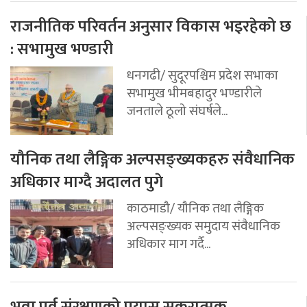
राजनीतिक परिवर्तन अनुसार विकास भइरहेको छ
: सभामुख भण्डारी
धनगढी/ सुदूरपश्चिम प्रदेश सभाका
सभामुख भीमबहादुर भण्डारीले
जनताले ठूलो संघर्षले...
यौनिक तथा लैङ्गिक अल्पसङ्ख्यकहरु संवैधानिक
अधिकार माग्दै अदालत पुगे
काठमाडौ/ यौनिक तथा लैङ्गिक
अल्पसङ्ख्यक समुदाय संवैधानिक
अधिकार माग गर्दै...
भुवा पर्व संरक्षणको प्रयास सकरात्मक