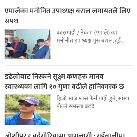
एमालेका मनोनित उपाध्यक्ष बराल लगायतले लिए
सपथ
काठमाडौ / नेकपा (एमाले) का
मनोनीत उपाध्यक्ष गुरु बराल, दुई...
डढेलोबाट निस्कने सूक्ष्म कणहरू मानव
स्वास्थ्यका लागि १० गुणा बढीले हानिकारक छ
हिजो आज श्वास फेर्न गाह्रो हुने, आंखा
पोल्ने समस्या बढ्दै...
जोशीपुर र बर्दगोरियामा आगलागी : गहुँबालीमा