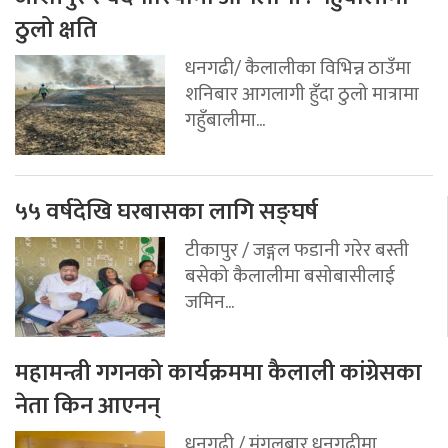
ठुलो क्षति
धनगढी/ कैलालीका विभिन्न ठाउँमा
शनिबार आगलागी हुँदा ठुलो मात्रामा
गहुँबालीमा...
५५ वर्षदेखि घरबासका लागि सङ्घर्ष
टीकापुर / जङ्गल फडानी गरेर बस्ती
बसेको कैलालीमा बसोबासीलाई
जमिन...
महामन्त्री गगनको कार्यक्रममा कैलाली कांग्रेसका
नेता किन आएनन्
धनगढी / मंगलबार धनगढीमा