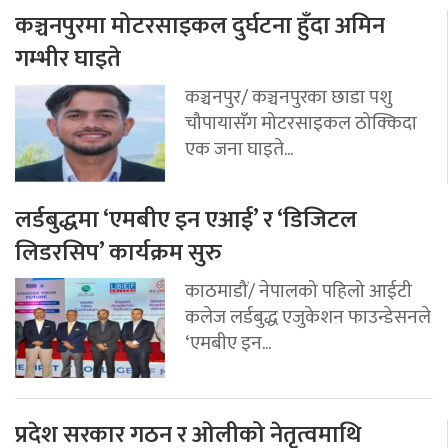
कञ्चनपुरमा मोटरसाइकल दुर्घटना हुँदा अमिन
गम्भीर घाइते
कञ्चनपुर/ कञ्चनपुरका छाडा पशु
चौपायासँग मोटरसाइकल ठोक्किदा
एक जना घाइते...
लर्डबुद्धमा ‘एमबीए इन एआई’ र ‘डिजिटल
लिडरसिप’ कार्यक्रम सुरु
काठमाडौं/ नेपालको पहिलो आईटी
कलेज लर्डबुद्ध एजुकेशन फाउन्डेसनले
‘एमबीए इन...
प्रदेश सरकार गठन र ओलीको नेतृत्वमाथि