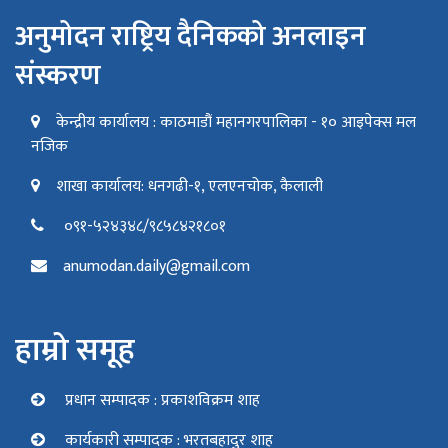
अनुमोदन राष्ट्रिय दैनिकको अनलाइन
संस्करण
केन्द्रीय कार्यालय : काठमाडौं महानगरपालिका - १० आइपेक्स मल
नजिक
शाखा कार्यालय: धनगढी-१, एलएनचोक, कैलाली
०९१-५२४३४८/९८५८४२१८०१
anumodan.daily@gmail.com
हाम्रो समूह
प्रधान सम्पादक : प्रकाशविक्रम शाह
कार्यकारी सम्पादक : भरतबहादुर शाह