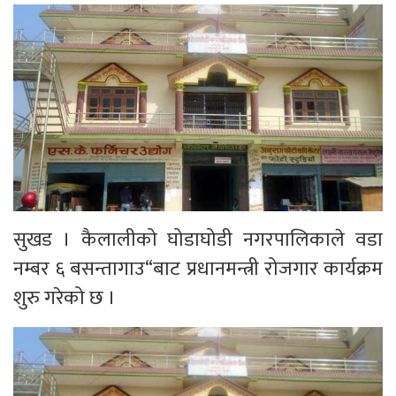
सुखड । कैलालीको घोडाघोडी नगरपालिकाले वडा
नम्बर ६ बसन्तागाउ“बाट प्रधानमन्त्री रोजगार कार्यक्रम
शुरु गरेको छ ।