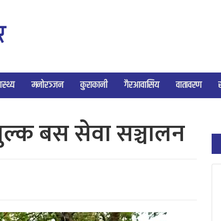
ास्थ्य
मनोरञ्जन
कुराकानी
गैरआवासिय
वातावरण
शुल्क बस सेवा सञ्चालन