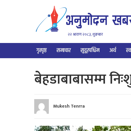
२२ श्रावण २०८३, शुक्रबार
गृहपृष्ठ
समाचार
सुदूरपश्चिम
अर्थ
स्व
बेहडाबाबासम्म निः
Mukesh Tenrra