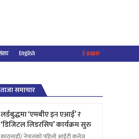
संसद
English
E-paper
ताजा समाचार
लर्डबुद्धमा ‘एमबीए इन एआई’ र
‘डिजिटल लिडरसिप’ कार्यक्रम सुरु
काठमाडौं/ नेपालको पहिलो आईटी कलेज