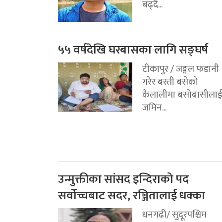
बढ्दै...
५५ वर्षदेखि घरबासका लागि सङ्घर्ष
टीकापुर / जङ्गल फडानी
गरेर बस्ती बसेको
कैलालीमा बसोबासीला
जमिन...
उन्मुक्तीका सांसद इन्दिराको पद
सर्वोच्चबाट सदर, रञ्जितालाई धक्का
धनगढी/ सुदूरपश्चिम