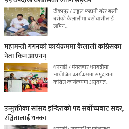
५५ वर्षदेखि घरबासका लागि सङ्घर्ष
टीकापुर / जङ्गल फडानी गरेर बस्ती
बसेको कैलालीमा बसोबासीलाई
जमिन...
महामन्त्री गगनको कार्यक्रममा कैलाली कांग्रेसका
नेता किन आएनन्
धनगढी / मंगलबार धनगढीमा
आयोजित कार्यक्रममा समुदायमा
कांग्रेस कार्यक्रममा अन्र्तगत...
उन्मुक्तीका सांसद इन्दिराको पद सर्वोच्चबाट सदर,
रञ्जितालाई धक्का
धनगढी/ सुदूरपश्चिम प्रदेशसभा