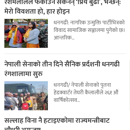
रेशमलालले फकाउन सकेनन् ‘प्रिय बुढी’, भन्छन्:
मेरो विवशता हो, हार होइन
धनगढी: नागरिक उन्मुक्ति पार्टीभित्रको
विवाद सामाजिक सञ्जालमा पुगेको छ।
आन्तरिक...
नेपाली सेनाको तीन दिने सैनिक प्रर्दशनी धनगढी
रंगशालामा सुरु
धनगढी/ नेपाली सेनाको पृतना
हेडक्वार्टर तेघरी कैलालीले २६१ औं
वार्षिकोत्सव...
सल्लाह विना नै हटाइएकोमा राज्यमन्त्रीबाट