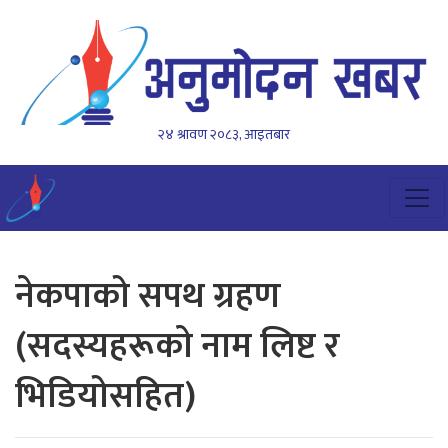
२४ श्रावण २०८३, आइतबार
नेकपाको सपथ ग्रहण
(सदस्यहरूकाे नाम लिष्ट र
भिडियोसहित)