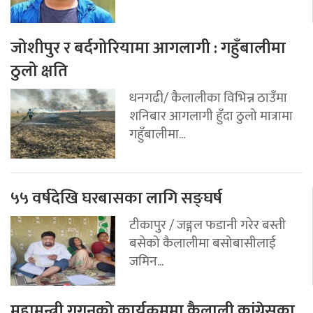
जोशीपुर र बर्दगोरियामा आगलागी : गहुँबालीमा
ठुलो क्षति
धनगढी/ कैलालीका विभिन्न ठाउँमा
शनिबार आगलागी हुँदा ठुलो मात्रामा
गहुँबालीमा...
५५ वर्षदेखि घरबासका लागि सङ्घर्ष
टीकापुर / जङ्गल फडानी गरेर बस्ती
बसेको कैलालीमा बसोबासीलाई
जमिन...
महामन्त्री गगनको कार्यक्रममा कैलाली कांग्रेसका