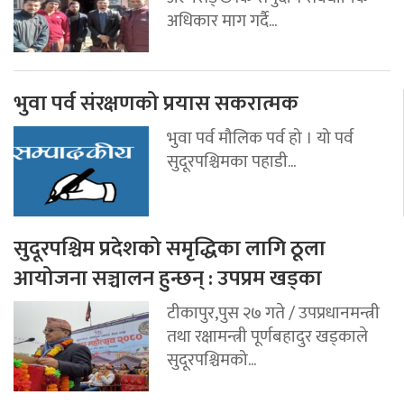
अधिकार माग गर्दै...
भुवा पर्व संरक्षणको प्रयास सकरात्मक
भुवा पर्व मौलिक पर्व हो । यो पर्व
सुदूरपश्चिमका पहाडी...
सुदूरपश्चिम प्रदेशको समृद्धिका लागि ठूला
आयोजना सञ्चालन हुन्छन् : उपप्रम खड्का
टीकापुर,पुस २७ गते / उपप्रधानमन्त्री
तथा रक्षामन्त्री पूर्णबहादुर खड्काले
सुदूरपश्चिमको...