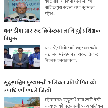
काठमाडौं / नेकपा (एमाले) का
पोलिटब्युरो सदस्य तथा पूर्वमन्त्री
महेश...
धनगढीमा ग्रासरुट क्रिकेटका लागि दुई प्रशिक्षक
नियुक्त
धनगढी/ क्रिकेटको शहर धनगढीमा
सञ्चालन भईरहेको ग्रासरुट क्रिकेट
विकास कार्यक्रमका...
सुदूरपश्चिम मुख्यमन्त्री भलिबल प्रतियोगिताको
उपाधि एपीएफले जित्यो
महेन्द्रनगर/ सुदूरपश्चिममा जारी तेस्रो
संस्करणको मुख्यमन्त्री पुरुष भलिबल