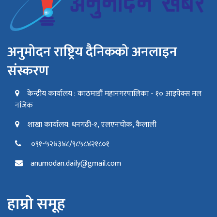
अनुमोदन राष्ट्रिय दैनिकको अनलाइन
संस्करण
केन्द्रीय कार्यालय : काठमाडौं महानगरपालिका - १० आइपेक्स मल
नजिक
शाखा कार्यालय: धनगढी-१, एलएनचोक, कैलाली
०९१-५२४३४८/९८५८४२१८०१
anumodan.daily@gmail.com
हाम्रो समूह