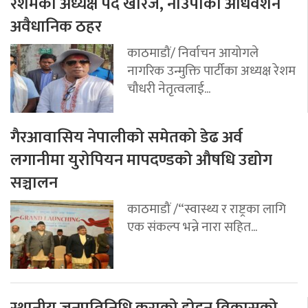
रेशमको अध्यक्ष पद खारेज, नाउपाको अधिवेशन
अवैधानिक ठहर
काठमाडौं/ निर्वाचन आयोगले
नागरिक उन्मुक्ति पार्टीका अध्यक्ष रेशम
चौधरी नेतृत्वलाई...
गैरआवासिय नेपालीको समेतको डेढ अर्व
लगानीमा युरोपियन मापदण्डको औषधि उद्योग
सञ्चालन
काठमाडौं /“स्वास्थ्य र राष्ट्रका लागि
एक संकल्प भन्ने नारा सहित...