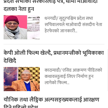
प्रदेश सभाको सरकारलाई पत्र, धामी माओवादी
दलका नेता हुन
धनगढी/ सुदूरपश्चिम प्रदेश सभा
सचिवालयले माओवादी संसदीय नेता
हेरफेरको जानकारी...
केपी ओली फिल्म खेल्दै, प्रधानमन्त्रीको भूमिकाका
देखिदै
काठमाडौ/ एसिड आक्रमण पीडितको
कथावस्तुलाई लिएर निर्माण हुन
लागेको फिल्म...
यौनिक तथा लैङ्गिक अल्पसङ्ख्यकलाई आरक्षण
दिने पहिलो प्रदेश