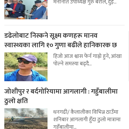
मनोनीत उपाध्यक्ष गुरु बराल, दुई...
डढेलोबाट निस्कने सूक्ष्म कणहरू मानव
स्वास्थ्यका लागि १० गुणा बढीले हानिकारक छ
हिजो आज श्वास फेर्न गाह्रो हुने, आंखा
पोल्ने समस्या बढ्दै...
जोशीपुर र बर्दगोरियामा आगलागी : गहुँबालीमा
ठुलो क्षति
धनगढी/ कैलालीका विभिन्न ठाउँमा
शनिबार आगलागी हुँदा ठुलो मात्रामा
गहुँबालीमा...