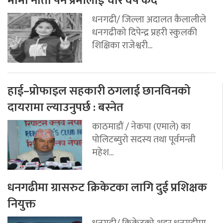
मामा नाता पर्ने प्रेमीलाई चार वर्ष कैद
धनगढी/ जिल्ला अदालत कैलालीले
धनगढीको दिपेन्द्र प्रहरी स्कुलकी
शिक्षिका राजेश्वरी...
हाई–प्रोफाइल सहकारी ठगलाई छानविनको
दायरामा ल्याउनुपर्छ : बस्नेत
काठमाडौं / नेकपा (एमाले) का
पोलिटब्युरो सदस्य तथा पूर्वमन्त्री
महेश...
धनगढीमा ग्रासरुट क्रिकेटका लागि दुई प्रशिक्षक
नियुक्त
धनगढी/ क्रिकेटको शहर धनगढीमा