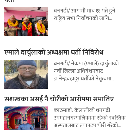
धनगढी/ आगामी माघ ११ गते हुने
राष्ट्रिय सभा निर्वाचनको लागि...
एमाले दार्चुलाको अध्यक्षमा घर्ती निविरोध
धनगढी/ नेकपा (एमाले) दार्चुलाको
नवौं जिल्ला अधिवेशनबाट
ज्ञानेन्द्रबहादुर घर्तीको नेतृत्वमा...
सशस्त्रका असई नै चोरीको आरोपमा समातिए
काठमाडौं: कैलालीको धनगढी
उपमहानगरपालिकामा रहेको स्वस्तिक
अस्पतालबाट ल्यापटप चोरी गरेको...