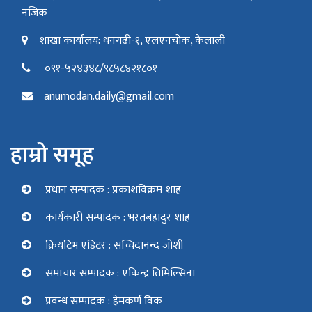
नजिक
शाखा कार्यालय: धनगढी-१, एलएनचोक, कैलाली
०९१-५२४३४८/९८५८४२१८०१
anumodan.daily@gmail.com
हाम्रो समूह
प्रधान सम्पादक : प्रकाशविक्रम शाह
कार्यकारी सम्पादक : भरतबहादुर शाह
क्रियटिभ एडिटर : सच्चिदानन्द जोशी
समाचार सम्पादक : एकिन्द्र तिमिल्सिना
प्रवन्ध सम्पादक : हेमकर्ण विक