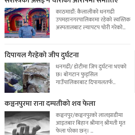
सशस्त्रका असई नै चोरीको आरोपमा समातिए
काठमाडौं: कैलालीको धनगढी
उपमहानगरपालिकामा रहेको स्वस्तिक
अस्पतालबाट ल्यापटप चोरी गरेको...
दिपायल गैरहेको जीप दुर्घटना
धनगढी/ डोटीमा जिप दुर्घटना भएको
छ। बोगटान फुड्सिल
गाउँपालिकाबाट दिपायलतर्फ...
कञ्चनपुरमा राना दम्पतीको शव फेला
कञ्चनपुर/कञ्चनपुरको लालझाडीमा
आइतबार बिहान श्रीमान् श्रीमती मृत
फेला परेका छन्। ...