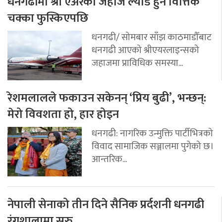
धनगढीमा श्री एअरको जहाज ल्याड हुने वित्तिकै
चक्का फुस्किएपछि
धनगढी/ सोमबार साँझ काठमाडौँबाट
धनगढी आएको श्रीएयरलाइन्सको
जहाजमा प्राविधिक समस्या...
रेशमलालले फकाउन सकेनन् ‘प्रिय बुढी’, भन्छन्:
मेरो विवशता हो, हार होइन
धनगढी: नागरिक उन्मुक्ति पार्टीभित्रको
विवाद सामाजिक सञ्जालमा पुगेको छ।
आन्तरिक...
नेपाली सेनाको तीन दिने सैनिक प्रर्दशनी धनगढी
रंगशालामा सुरु