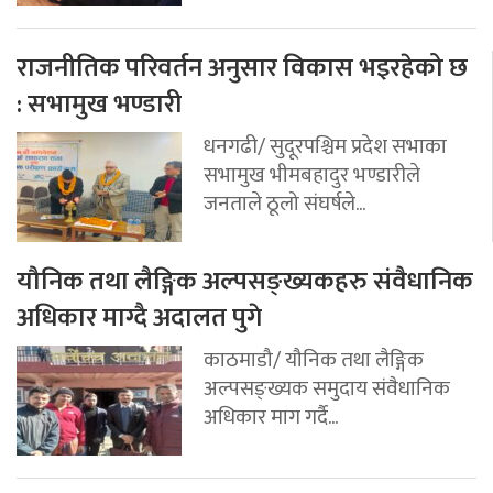
राजनीतिक परिवर्तन अनुसार विकास भइरहेको छ
: सभामुख भण्डारी
धनगढी/ सुदूरपश्चिम प्रदेश सभाका
सभामुख भीमबहादुर भण्डारीले
जनताले ठूलो संघर्षले...
यौनिक तथा लैङ्गिक अल्पसङ्ख्यकहरु संवैधानिक
अधिकार माग्दै अदालत पुगे
काठमाडौ/ यौनिक तथा लैङ्गिक
अल्पसङ्ख्यक समुदाय संवैधानिक
अधिकार माग गर्दै...