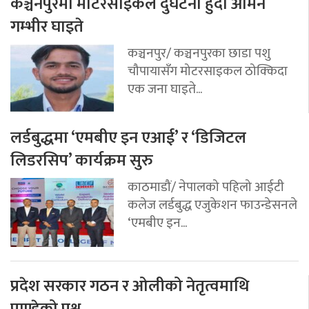
कञ्चनपुरमा मोटरसाइकल दुर्घटना हुँदा अमिन
गम्भीर घाइते
कञ्चनपुर/ कञ्चनपुरका छाडा पशु
चौपायासँग मोटरसाइकल ठोक्किदा
एक जना घाइते...
लर्डबुद्धमा ‘एमबीए इन एआई’ र ‘डिजिटल
लिडरसिप’ कार्यक्रम सुरु
काठमाडौं/ नेपालको पहिलो आईटी
कलेज लर्डबुद्ध एजुकेशन फाउन्डेसनले
‘एमबीए इन...
प्रदेश सरकार गठन र ओलीको नेतृत्वमाथि