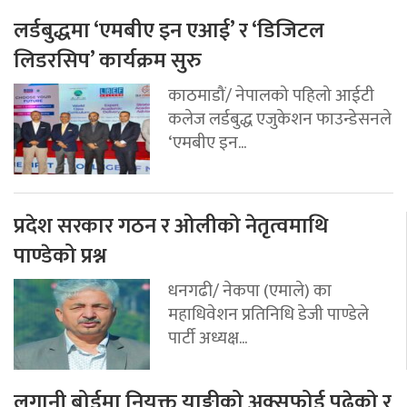
लर्डबुद्धमा ‘एमबीए इन एआई’ र ‘डिजिटल
लिडरसिप’ कार्यक्रम सुरु
काठमाडौं/ नेपालको पहिलो आईटी
कलेज लर्डबुद्ध एजुकेशन फाउन्डेसनले
‘एमबीए इन...
प्रदेश सरकार गठन र ओलीको नेतृत्वमाथि
पाण्डेको प्रश्न
धनगढी/ नेकपा (एमाले) का
महाधिवेशन प्रतिनिधि डेजी पाण्डेले
पार्टी अध्यक्ष...
लगानी बोर्डमा नियुक्त याङ्कीको अक्सफोर्ड पढेको र