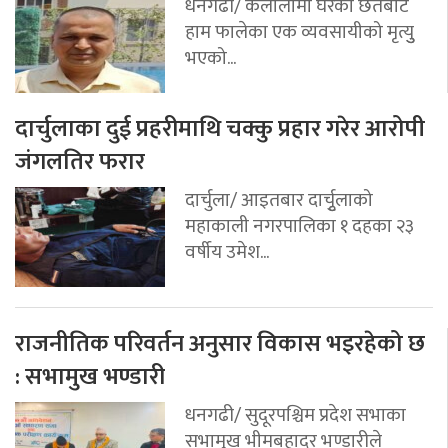
धनगढी/ कैलालीमा घरको छतबाट
हाम फालेका एक व्यवसायीको मृत्युु
भएको...
दार्चुलाका दुई प्रहरीमाथि चक्कु प्रहार गरेर आरोपी
जंगलतिर फरार
दार्चुला/ आइतबार दार्चुृलाको
महाकाली नगरपालिका १ दहका २३
वर्षीय उमेश...
राजनीतिक परिवर्तन अनुसार विकास भइरहेको छ
: सभामुख भण्डारी
धनगढी/ सुदूरपश्चिम प्रदेश सभाका
सभामुख भीमबहादुर भण्डारीले