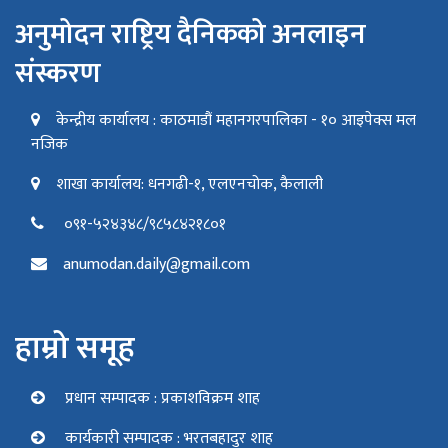
अनुमोदन राष्ट्रिय दैनिकको अनलाइन
संस्करण
केन्द्रीय कार्यालय : काठमाडौं महानगरपालिका - १० आइपेक्स मल
नजिक
शाखा कार्यालय: धनगढी-१, एलएनचोक, कैलाली
०९१-५२४३४८/९८५८४२१८०१
anumodan.daily@gmail.com
हाम्रो समूह
प्रधान सम्पादक : प्रकाशविक्रम शाह
कार्यकारी सम्पादक : भरतबहादुर शाह