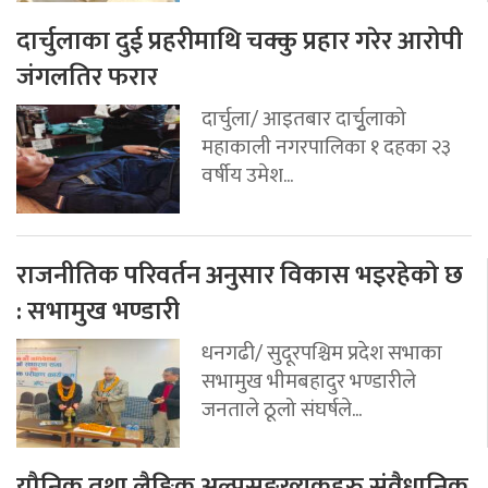
दार्चुलाका दुई प्रहरीमाथि चक्कु प्रहार गरेर आरोपी
जंगलतिर फरार
दार्चुला/ आइतबार दार्चुृलाको
महाकाली नगरपालिका १ दहका २३
वर्षीय उमेश...
राजनीतिक परिवर्तन अनुसार विकास भइरहेको छ
: सभामुख भण्डारी
धनगढी/ सुदूरपश्चिम प्रदेश सभाका
सभामुख भीमबहादुर भण्डारीले
जनताले ठूलो संघर्षले...
यौनिक तथा लैङ्गिक अल्पसङ्ख्यकहरु संवैधानिक