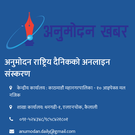
अनुमोदन राष्ट्रिय दैनिकको अनलाइन
संस्करण
केन्द्रीय कार्यालय : काठमाडौं महानगरपालिका - १० आइपेक्स मल
नजिक
शाखा कार्यालय: धनगढी-१, एलएनचोक, कैलाली
०९१-५२४३४८/९८५८४२१८०१
anumodan.daily@gmail.com