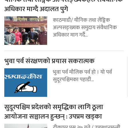
अधिकार माग्दै अदालत पुगे
काठमाडौ/ यौनिक तथा लैङ्गिक
अल्पसङ्ख्यक समुदाय संवैधानिक
अधिकार माग गर्दै...
भुवा पर्व संरक्षणको प्रयास सकरात्मक
भुवा पर्व मौलिक पर्व हो । यो पर्व
सुदूरपश्चिमका पहाडी...
सुदूरपश्चिम प्रदेशको समृद्धिका लागि ठूला
आयोजना सञ्चालन हुन्छन् : उपप्रम खड्का
टीकापुर,पुस २७ गते / उपप्रधानमन्त्री