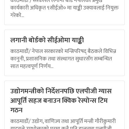
काठमाडौं / सरकारले लगानी बोर्ड नेपालको प्रमुख
कार्यकारी अधिकृत ९सीईओ० मा याङ्की उक्यावलाई नियुक्त
गरेको...
लगानी बोर्डको सीईओमा याङ्की
काठमाडौं/ नेपाल सरकारको मन्त्रिपरिषद् बैठकले विभिन्न
कानुनी, प्रशासनिक तथा संस्थागत सुधारसँग सम्बन्धित
सात महत्वपूर्ण निर्णय...
उद्योगमन्त्रीको निर्देशनपछि एलपीजी ग्यास
आपूर्ति सहज बनाउन क्विक रेस्पोन्स टिम
गठन
काठमाडौं/ उद्योग, वाणिज्य तथा आपूर्ति मन्त्री गौरीकुमारी
यादवले उपभोक्ताको घरमा कुनै पनि हालतमा एलपीजी