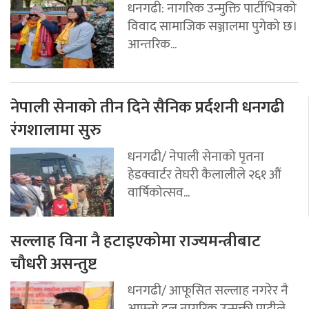
धनगढी: नागरिक उन्मुक्ति पार्टीभित्रको
विवाद सामाजिक सञ्जालमा पुगेको छ।
आन्तरिक...
नेपाली सेनाको तीन दिने सैनिक प्रर्दशनी धनगढी
रंगशालामा सुरु
धनगढी/ नेपाली सेनाको पृतना
हेडक्वार्टर तेघरी कैलालीले २६१ औं
वार्षिकोत्सव...
सल्लाह विना नै हटाइएकोमा राज्यमन्त्रीबाट
चौधरी असन्तुष्ट
धनगढी/ आफूसित सल्लाह नगरेर नै
आफ्नो दल नागरिक उन्मुक्ती पाटीले...