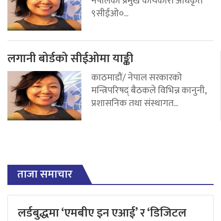
नेपालको प्रमुख कार्यकारी अधिकृत
९सीईओ०...
लगानी बोर्डको सीईओमा याङ्की
काठमाडौं/ नेपाल सरकारको
मन्त्रिपरिषद् बैठकले विभिन्न कानुनी,
प्रशासनिक तथा संस्थागत...
ताजा समाचार
लर्डबुद्धमा ‘एमबीए इन एआई’ र ‘डिजिटल