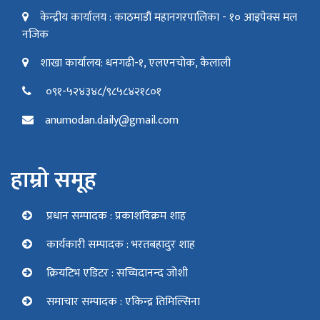
केन्द्रीय कार्यालय : काठमाडौं महानगरपालिका - १० आइपेक्स मल
नजिक
शाखा कार्यालय: धनगढी-१, एलएनचोक, कैलाली
०९१-५२४३४८/९८५८४२१८०१
anumodan.daily@gmail.com
हाम्रो समूह
प्रधान सम्पादक : प्रकाशविक्रम शाह
कार्यकारी सम्पादक : भरतबहादुर शाह
क्रियटिभ एडिटर : सच्चिदानन्द जोशी
समाचार सम्पादक : एकिन्द्र तिमिल्सिना