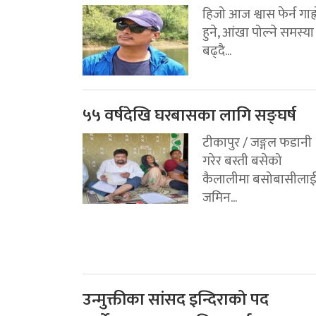
हिजो आज श्वास फेर्न गाह्
हुने, आंखा पोल्ने समस्या
बढ्दै...
५५ वर्षदेखि घरबासका लागि सङ्घर्ष
टीकापुर / जङ्गल फडानी
गरेर बस्ती बसेको
कैलालीमा बसोबासीला
जमिन...
उन्मुक्तीका सांसद इन्दिराको पद