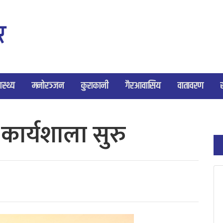
ास्थ्य
मनोरञ्जन
कुराकानी
गैरआवासिय
वातावरण
कार्यशाला सुरु