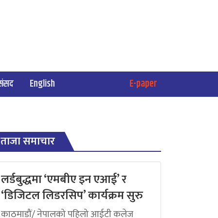
संसद
English
E-paper
ताजा समाचार
लर्डबुद्धमा ‘एमबीए इन एआई’ र
‘डिजिटल लिडरसिप’ कार्यक्रम सुरु
काठमाडौं/ नेपालको पहिलो आईटी कलेज