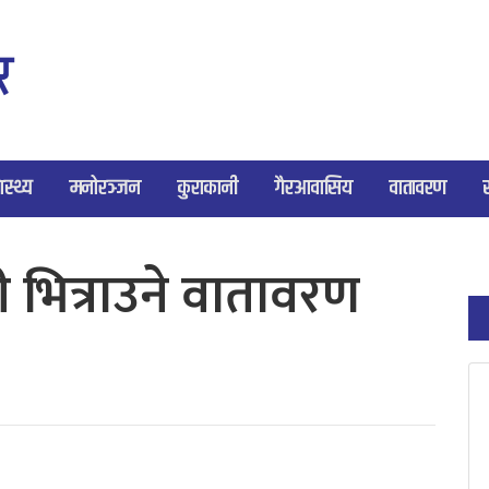
ास्थ्य
मनोरञ्जन
कुराकानी
गैरआवासिय
वातावरण
 भित्राउने वातावरण