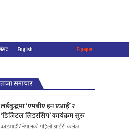
संसद
English
E-paper
ताजा समाचार
लर्डबुद्धमा ‘एमबीए इन एआई’ र
‘डिजिटल लिडरसिप’ कार्यक्रम सुरु
काठमाडौं/ नेपालको पहिलो आईटी कलेज