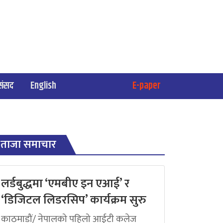
संसद
English
E-paper
ताजा समाचार
लर्डबुद्धमा ‘एमबीए इन एआई’ र
‘डिजिटल लिडरसिप’ कार्यक्रम सुरु
काठमाडौं/ नेपालको पहिलो आईटी कलेज