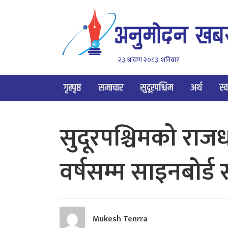
२३ श्रावण २०८३, शनिबार
गृहपृष्ठ
समाचार
सुदूरपश्चिम
अर्थ
स्व
सुदूरपश्चिमको रा
वर्षसम्म साइनबोर्ड
Mukesh Tenrra