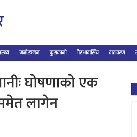
ास्थ्य
मनोरञ्जन
कुराकानी
गैरआवासिय
वातावरण
जधानीः घोषणाको एक
 समेत लागेन