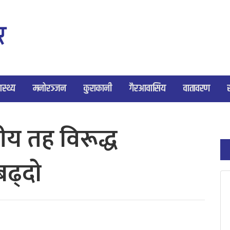
ास्थ्य
मनोरञ्जन
कुराकानी
गैरआवासिय
वातावरण
नीय तह विरूद्ध
ढ्दाे