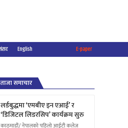
संसद
English
E-paper
ताजा समाचार
लर्डबुद्धमा ‘एमबीए इन एआई’ र
‘डिजिटल लिडरसिप’ कार्यक्रम सुरु
काठमाडौं/ नेपालको पहिलो आईटी कलेज