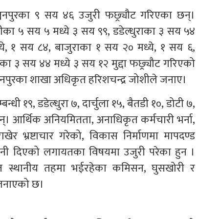
नपुरका ९ सय ४६ उजुरी फछ्र्यौट गरिएका छन्।
डीका ५ सय ५ मध्ये ३ सय ९९, डडेल्धुराका ३ सय ५४
े, १ सय ८४, बाजुराका १ सय २० मध्ये, १ सय ६,
 ३ सय ४४ मध्ये ३ सय १२ मुद्दा फछ्र्यौट गरिएको
चनपुरका शाखा अधिकृत हरिशचन्द्र जोशीले जनाए।
धी १९, डडेल्धुरा ७, दार्चुला १५, बैतडी १०, डोटी ७,
न्। आर्थिक अनियमितता, अनाधिकृत कर्मचारी भर्ना,
ाखेर भ्रष्टाचार गरेको, विकास निर्माणमा मापदण्ड
ानी दिएको लगायतका विषयमा उजुरी परेका हुन ।
रतिशत स्थानीय तहमा भईरहेका कमिसन, घुसखोरी र
 जनाएको छ।