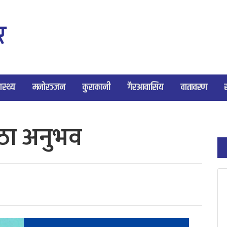
ास्थ्य
मनोरञ्जन
कुराकानी
गैरआवासिय
वातावरण
ठा अनुभव