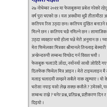
गड्सेरी माइला
२७ नोभेम्बर २०११ मा फेसबुकमा प्रबेश गरेको 
वर्ष पुरा भएको छ । यस अवधीमा थुप्रै तीतामीठा 
कतिपय रिस उठ्दा छन। कतिपय दुखित बनाउने छ
मिल्ने छन । कतिपय भन्नै नमिल्ने छन ।
सामाजिक स
उठ्दा व्यवहार भयो होला भन्ने मेरो अनुमान छ । च्
मेरा फिमेलका मित्रका श्रीमानले तिनलाइ बेस्मारी 
अन्फ्रेन्डरुपी सम्बन्ध विच्छेद गर्न विवश भयौ ।
फेसबुक चलाउंदै जाँदा, नयाँनयाँ साथी जोडिदै गए ,
दिलफेंक फिमेल मित्र आइन । मेरो टाइमलाइन मै
मलाइ भलादमी सम्झने सबैले नाक खुम्चाए । यो क
भरोसा नपाइ यसो लेख्न सक्छ कसैले ? उमेरको, पदको
सम्बन्ध राख्ने ? भनेर प्रश्न, प्रतिप्रश्न, प्रष्ट
दिइयो ।