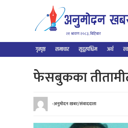
२१ श्रावण २०८३, बिहिबार
गृहपृष्ठ
समाचार
सुदूरपश्चिम
अर्थ
स्व
फेसबुकका तीतामी
-अनुमोदन खबर/संवाददाता