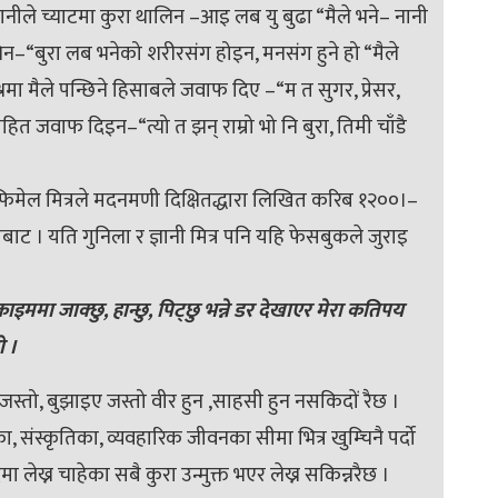
ीले च्याटमा कुरा थालिन –आइ लब यु बुढा “मैले भने– नानी
निन–“बुरा लब भनेको शरीरसंग होइन, मनसंग हुने हो “मैले
श्नमा मैले पन्छिने हिसाबले जवाफ दिए –“म त सुगर, प्रेसर,
हित जवाफ दिइन–“त्यो त झन् राम्रो भो नि बुरा, तिमी चाँडै
फिमेल मित्रले मदनमणी दिक्षितद्धारा लिखित करिब १२००।–
ाट । यति गुनिला र ज्ञानी मित्र पनि यहि फेसबुकले जुराइ
्राइममा जाक्छु, हान्छु, पिट्छु भन्ने डर देखाएर मेरा कतिपय
ो ।
 जस्तो, बुझाइए जस्तो वीर हुन ,साहसी हुन नसकिदों रैछ ।
ा, संस्कृतिका, व्यवहारिक जीवनका सीमा भित्र खुम्चिनै पर्दो
मा लेख्न चाहेका सबै कुरा उन्मुक्त भएर लेख्न सकिन्नरैछ ।