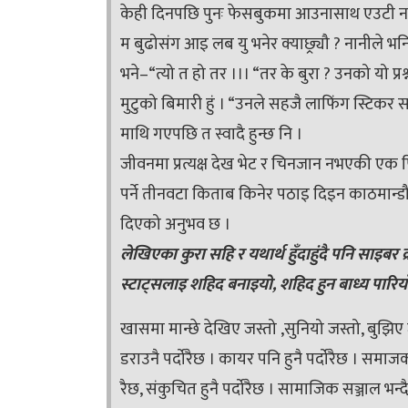
केही दिनपछि पुनः फेसबुकमा आउनासाथ एउटी नान
म बुढोसंग आइ लब यु भनेर क्याछ्र्यौ ? नानीले भ
भने–“त्यो त हो तर ।।। “तर के बुरा ? उनको यो प्र
मुटुको बिमारी हुं । “उनले सहजै लाफिंग स्टिकर स
माथि गएपछि त स्वादै हुन्छ नि ।
जीवनमा प्रत्यक्ष देख भेट र चिनजान नभएकी एक 
पर्ने तीनवटा किताब किनेर पठाइ दिइन काठमान्डौब
दिएको अनुभव छ ।
लेखिएका कुरा सहि र यथार्थ हुँदाहुंदै पनि साइबर क
स्टाट्सलाइ शहिद बनाइयो, शहिद हुन बाध्य पारिय
खासमा मान्छे देखिए जस्तो ,सुनियो जस्तो, बुझिए
डराउनै पर्दोरैछ । कायर पनि हुनै पर्दोरैछ । समाजक
रैछ, संकुचित हुनै पर्दोरैछ । सामाजिक सञ्जाल भन्दै