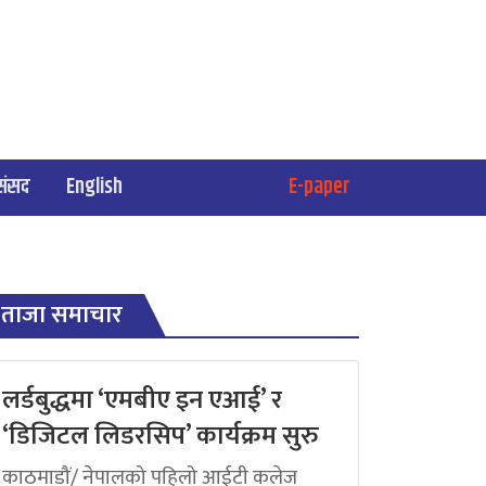
संसद
English
E-paper
ताजा समाचार
लर्डबुद्धमा ‘एमबीए इन एआई’ र
‘डिजिटल लिडरसिप’ कार्यक्रम सुरु
काठमाडौं/ नेपालको पहिलो आईटी कलेज