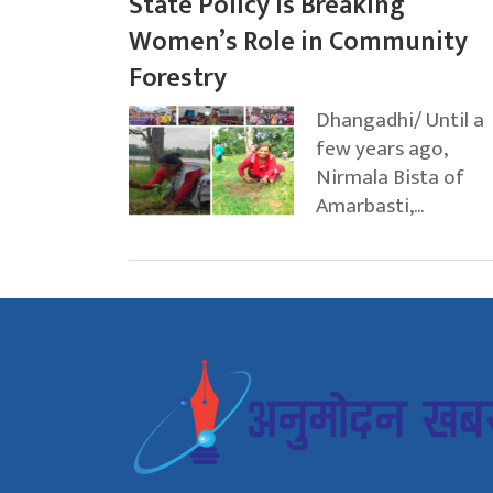
State Policy Is Breaking
Women’s Role in Community
Forestry
Dhangadhi/ Until a
few years ago,
Nirmala Bista of
Amarbasti,...