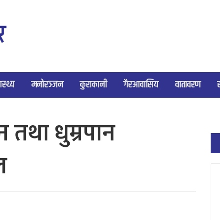
ास्थ्य
मनोरञ्जन
कुराकानी
गैरआवासिय
वातावरण
न तथा धुम्रपान
ल