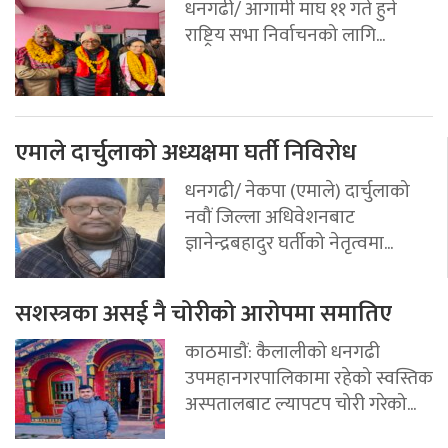
धनगढी/ आगामी माघ ११ गते हुने
राष्ट्रिय सभा निर्वाचनको लागि...
एमाले दार्चुलाको अध्यक्षमा घर्ती निविरोध
धनगढी/ नेकपा (एमाले) दार्चुलाको
नवौं जिल्ला अधिवेशनबाट
ज्ञानेन्द्रबहादुर घर्तीको नेतृत्वमा...
सशस्त्रका असई नै चोरीको आरोपमा समातिए
काठमाडौं: कैलालीको धनगढी
उपमहानगरपालिकामा रहेको स्वस्तिक
अस्पतालबाट ल्यापटप चोरी गरेको...