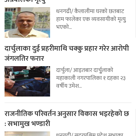
धनगढी/ कैलालीमा घरको छतबाट
हाम फालेका एक व्यवसायीको मृत्युु
भएको...
दार्चुलाका दुई प्रहरीमाथि चक्कु प्रहार गरेर आरोपी
जंगलतिर फरार
दार्चुला/ आइतबार दार्चुृलाको
महाकाली नगरपालिका १ दहका २३
वर्षीय उमेश...
राजनीतिक परिवर्तन अनुसार विकास भइरहेको छ
: सभामुख भण्डारी
धनगढी/ सुदूरपश्चिम प्रदेश सभाका