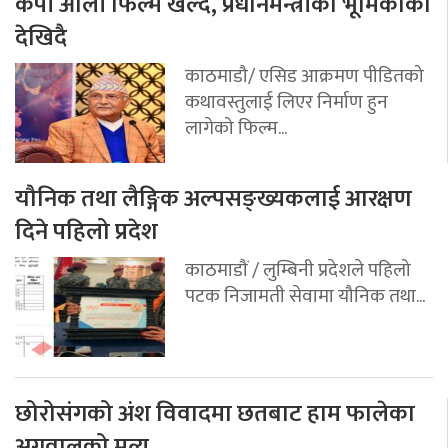
केपी ओली फिल्म खेल्दै, प्रधानमन्त्रीको भूमिकाका
देखिदै
काठमाडौ/ एसिड आक्रमण पीडितको
कथावस्तुलाई लिएर निर्माण हुन
लागेको फिल्म...
यौनिक तथा लैङ्गिक अल्पसङ्ख्यकलाई आरक्षण
दिने पहिलो प्रदेश
काठमाडौं / लुम्बिनी प्रदेशले पहिलो
पटक निजामती सेवामा यौनिक तथा...
छोरोसंगको अंश विवादमा छतबाट हाम फालेका
अग्रवालको मृत्यु