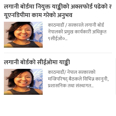
लगानी बोर्डमा नियुक्त याङ्कीको अक्सफोर्ड पढेको र
यूएनडिपीमा काम गरेको अनुभव
काठमाडौं / सरकारले लगानी बोर्ड
नेपालको प्रमुख कार्यकारी अधिकृत
९सीईओ०...
लगानी बोर्डको सीईओमा याङ्की
काठमाडौं/ नेपाल सरकारको
मन्त्रिपरिषद् बैठकले विभिन्न कानुनी,
प्रशासनिक तथा संस्थागत...