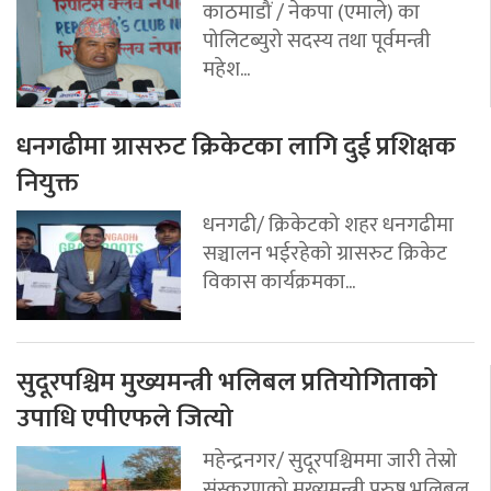
काठमाडौं / नेकपा (एमाले) का
पोलिटब्युरो सदस्य तथा पूर्वमन्त्री
महेश...
धनगढीमा ग्रासरुट क्रिकेटका लागि दुई प्रशिक्षक
नियुक्त
धनगढी/ क्रिकेटको शहर धनगढीमा
सञ्चालन भईरहेको ग्रासरुट क्रिकेट
विकास कार्यक्रमका...
सुदूरपश्चिम मुख्यमन्त्री भलिबल प्रतियोगिताको
उपाधि एपीएफले जित्यो
महेन्द्रनगर/ सुदूरपश्चिममा जारी तेस्रो
संस्करणको मुख्यमन्त्री पुरुष भलिबल