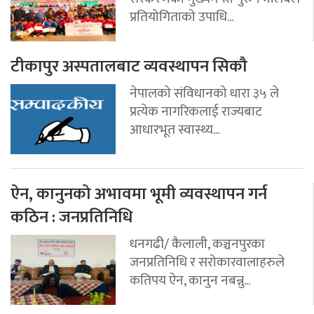
प्रतियोगिताको उपाधि...
टीकापुर अस्पतालबाट व्यवस्थापन सिकौ
नेपालको संविधानको धारा ३५ ले
प्रत्येक नागरिकलाई राज्यबाट
आधारभूत स्वास्थ्य...
ऐन, कानुनको अभावमा भूमी व्यवस्थापन गर्न
कठिन : जनप्रतिनिधि
धनगढी/ कैलाली, कञ्चनपुरका
जनप्रतिनिधि र सरोकारवालाहरुले
कतिपय ऐन, कानुन नबन्नु...