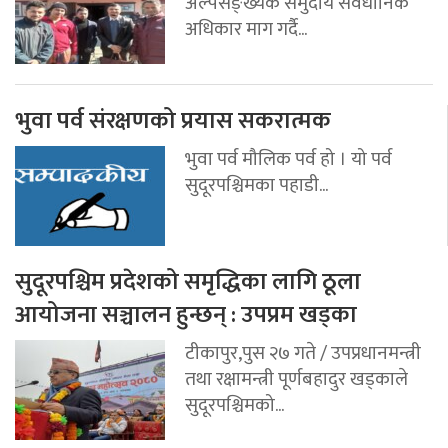
अल्पसङ्ख्यक समुदाय संवैधानिक
अधिकार माग गर्दै...
भुवा पर्व संरक्षणको प्रयास सकरात्मक
भुवा पर्व मौलिक पर्व हो । यो पर्व
सुदूरपश्चिमका पहाडी...
सुदूरपश्चिम प्रदेशको समृद्धिका लागि ठूला
आयोजना सञ्चालन हुन्छन् : उपप्रम खड्का
टीकापुर,पुस २७ गते / उपप्रधानमन्त्री
तथा रक्षामन्त्री पूर्णबहादुर खड्काले
सुदूरपश्चिमको...