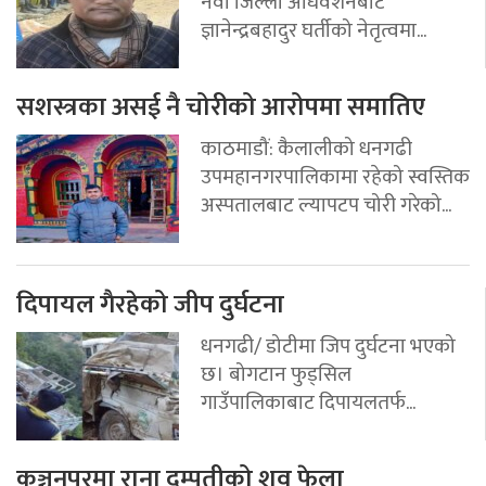
नवौं जिल्ला अधिवेशनबाट
ज्ञानेन्द्रबहादुर घर्तीको नेतृत्वमा...
सशस्त्रका असई नै चोरीको आरोपमा समातिए
काठमाडौं: कैलालीको धनगढी
उपमहानगरपालिकामा रहेको स्वस्तिक
अस्पतालबाट ल्यापटप चोरी गरेको...
दिपायल गैरहेको जीप दुर्घटना
धनगढी/ डोटीमा जिप दुर्घटना भएको
छ। बोगटान फुड्सिल
गाउँपालिकाबाट दिपायलतर्फ...
कञ्चनपुरमा राना दम्पतीको शव फेला