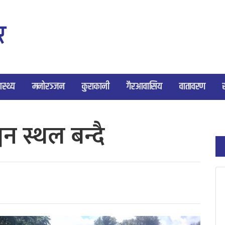
ास्थ्य
मनोरञ्जन
कुराकानी
गैरआवासिय
वातावरण
न स्थल बन्दै