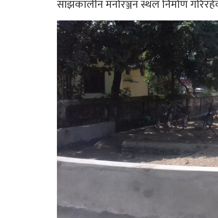
साँझकालीन मनोरञ्जन स्थल निर्माण गरिरह