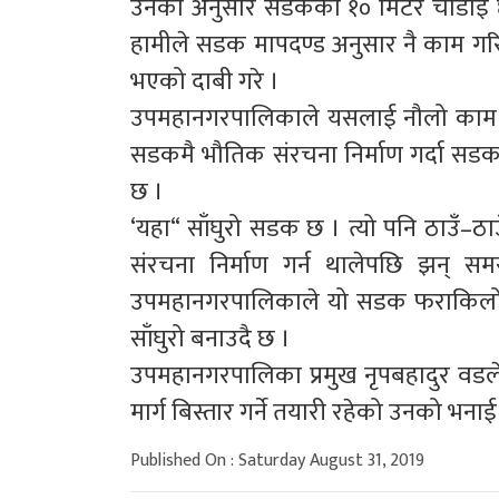
उनका अनुसार सडकको १० मिटर चौडाई छो
हामीले सडक मापदण्ड अनुसार नै काम गरिर
भएको दाबी गरे ।
उपमहानगरपालिकाले यसलाई नौलो काम भन
सडकमै भौतिक संरचना निर्माण गर्दा सडक स
छ ।
‘यहा“ साँघुरो सडक छ । त्यो पनि ठाउँ–ठाउँ
संरचना निर्माण गर्न थालेपछि झन् समस
उपमहानगरपालिकाले यो सडक फराकिलो बना
साँघुरो बनाउदै छ ।
उपमहानगरपालिका प्रमुख नृपबहादुर वडले पा
मार्ग बिस्तार गर्ने तयारी रहेको उनको भना
Published On : Saturday August 31, 2019