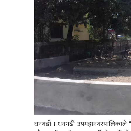
धनगढी । धनगढी उपमहानगरपालिकाले “ख