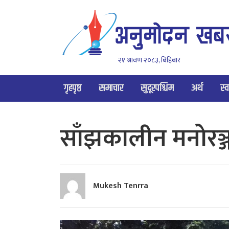
२१ श्रावण २०८३, बिहिबार
गृहपृष्ठ
समाचार
सुदूरपश्चिम
अर्थ
स्व
साँझकालीन मनोरञ्ज
Mukesh Tenrra