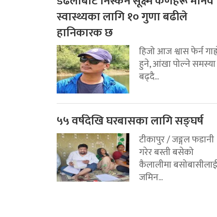
डढेलोबाट निस्कने सूक्ष्म कणहरू मानव
स्वास्थ्यका लागि १० गुणा बढीले
हानिकारक छ
हिजो आज श्वास फेर्न गाह्
हुने, आंखा पोल्ने समस्या
बढ्दै...
५५ वर्षदेखि घरबासका लागि सङ्घर्ष
टीकापुर / जङ्गल फडानी
गरेर बस्ती बसेको
कैलालीमा बसोबासीला
जमिन...