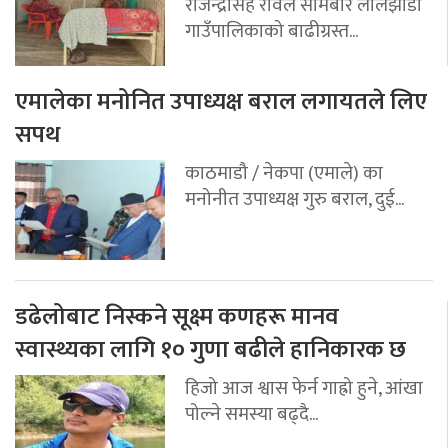
राजेन्द्रसिंह रावल सोमबार लालझाडी
गाउँपालिकाको बाढीग्रस्त...
एमालेका मनोनित उपाध्यक्ष बराल लगायतले लिए
सपथ
काठमाडौ / नेकपा (एमाले) का
मनोनीत उपाध्यक्ष गुरु बराल, दुई...
डढेलोबाट निस्कने सूक्ष्म कणहरू मानव
स्वास्थ्यका लागि १० गुणा बढीले हानिकारक छ
हिजो आज श्वास फेर्न गाह्रो हुने, आंखा
पोल्ने समस्या बढ्दै...