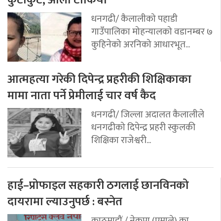
कुटाकुट, औलो टोकियो
धनगढी/ कैलालीको पहाडी
गाउँपालिका मोहन्यालको वडानम्बर ७
कुहिनेको अरनिको आधारभूत...
आत्महत्या गरेकी दिपेन्द्र प्रहरीकी शिक्षिकाका
मामा नाता पर्ने प्रेमीलाई चार वर्ष कैद
धनगढी/ जिल्ला अदालत कैलालीले
धनगढीको दिपेन्द्र प्रहरी स्कुलकी
शिक्षिका राजेश्वरी...
हाई–प्रोफाइल सहकारी ठगलाई छानविनको
दायरामा ल्याउनुपर्छ : बस्नेत
काठमाडौं / नेकपा (एमाले) का