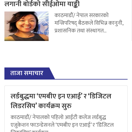
लगानी बोर्डको सीईओमा याङ्की
काठमाडौं/ नेपाल सरकारको
मन्त्रिपरिषद् बैठकले विभिन्न कानुनी,
प्रशासनिक तथा संस्थागत...
ताजा समाचार
लर्डबुद्धमा ‘एमबीए इन एआई’ र ‘डिजिटल
लिडरसिप’ कार्यक्रम सुरु
काठमाडौं/ नेपालको पहिलो आईटी कलेज लर्डबुद्ध
एजुकेशन फाउन्डेसनले ‘एमबीए इन एआई’ र ‘डिजिटल