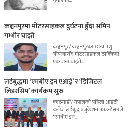
गुमाएका...
कञ्चनपुरमा मोटरसाइकल दुर्घटना हुँदा अमिन
गम्भीर घाइते
कञ्चनपुर/ कञ्चनपुरका छाडा पशु
चौपायासँग मोटरसाइकल ठोक्किदा
एक जना घाइते...
लर्डबुद्धमा ‘एमबीए इन एआई’ र ‘डिजिटल
लिडरसिप’ कार्यक्रम सुरु
काठमाडौं/ नेपालको पहिलो आईटी
कलेज लर्डबुद्ध एजुकेशन फाउन्डेसनले
‘एमबीए इन...