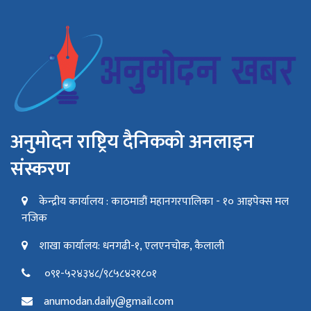
अनुमोदन राष्ट्रिय दैनिकको अनलाइन
संस्करण
केन्द्रीय कार्यालय : काठमाडौं महानगरपालिका - १० आइपेक्स मल
नजिक
शाखा कार्यालय: धनगढी-१, एलएनचोक, कैलाली
०९१-५२४३४८/९८५८४२१८०१
anumodan.daily@gmail.com