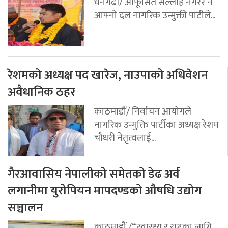
धनगढी/ आफूसित सल्लाह नगरेर नै
आफ्नो दल नागरिक उन्मुक्ती पाटीले...
रेशमको अध्यक्ष पद खारेज, नाउपाको अधिवेशन
अवैधानिक ठहर
काठमाडौं/ निर्वाचन आयोगले
नागरिक उन्मुक्ति पार्टीका अध्यक्ष रेशम
चौधरी नेतृत्वलाई...
गैरआवासिय नेपालीको समेतको डेढ अर्व
लगानीमा युरोपियन मापदण्डको औषधि उद्योग
सञ्चालन
काठमाडौं /“स्वास्थ्य र राष्ट्रका लागि