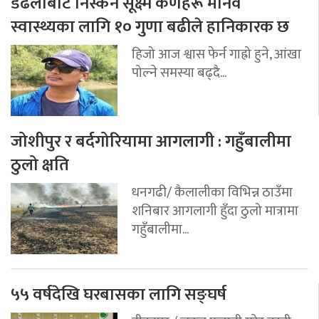
डढेलोबाट निस्कने सूक्ष्म कणहरू मानव
स्वास्थ्यका लागि १० गुणा बढीले हानिकारक छ
हिजो आज श्वास फेर्न गाह्रो हुने, आंखा
पोल्ने समस्या बढ्दै...
जोशीपुर र बर्दगोरियामा आगलागी : गहुँबालीमा
ठुलो क्षति
धनगढी/ कैलालीका विभिन्न ठाउँमा
शनिबार आगलागी हुँदा ठुलो मात्रामा
गहुँबालीमा...
५५ वर्षदेखि घरबासका लागि सङ्घर्ष