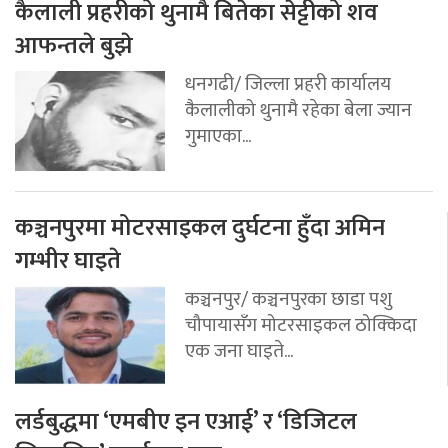
कैलाली प्रहरीको थुनामै बितेका सेट्टीको शव
आफन्तले बुझे
धनगढी/ जिल्ला प्रहरी कार्यालय
कैलालीको थुनामै रहेका बेला ज्यान
गुमाएका...
कञ्चनपुरमा मोटरसाइकल दुर्घटना हुँदा अमिन
गम्भीर घाइते
कञ्चनपुर/ कञ्चनपुरका छाडा पशु
चौपायासँग मोटरसाइकल ठोक्किदा
एक जना घाइते...
लर्डबुद्धमा ‘एमबीए इन एआई’ र ‘डिजिटल