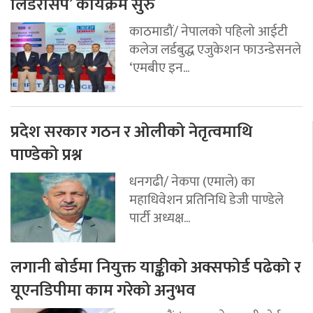
लिडरसिप’ कार्यक्रम सुरु
काठमाडौं/ नेपालको पहिलो आईटी
कलेज लर्डबुद्ध एजुकेशन फाउन्डेसनले
‘एमबीए इन...
प्रदेश सरकार गठन र ओलीको नेतृत्वमाथि
पाण्डेको प्रश्न
धनगढी/ नेकपा (एमाले) का
महाधिवेशन प्रतिनिधि डेजी पाण्डेले
पार्टी अध्यक्ष...
लगानी बोर्डमा नियुक्त याङ्कीको अक्सफोर्ड पढेको र
यूएनडिपीमा काम गरेको अनुभव