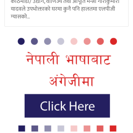
काठमाडौं/ उद्योग, वाणिज्य तथा आपूर्ति मन्त्री गौरीकुमारी
यादवले उपभोक्ताको घरमा कुनै पनि हालतमा एलपीजी
ग्यासको...