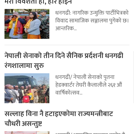
मेरो विवशता हो, हार होइन
धनगढी: नागरिक उन्मुक्ति पार्टीभित्रको
विवाद सामाजिक सञ्जालमा पुगेको छ।
आन्तरिक...
नेपाली सेनाको तीन दिने सैनिक प्रर्दशनी धनगढी
रंगशालामा सुरु
धनगढी/ नेपाली सेनाको पृतना
हेडक्वार्टर तेघरी कैलालीले २६१ औं
वार्षिकोत्सव...
सल्लाह विना नै हटाइएकोमा राज्यमन्त्रीबाट
चौधरी असन्तुष्ट