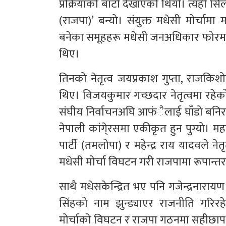
प्रक्रियाको बाटो देखाएको थियो। त्यही सिलस
(राजपा)’ बन्यो। संयुक्त मधेसी मोर्
बनेका समूहहरू मधेसी जनअधिकार फोरम (
थिए।
तिनको नेतृत्व जयप्रकाश गुप्ता, राजक
थिए। विजयकुमार गच्छदार नेतृत्वमा रहेक
संघीय निर्वाचनअघि आफंैलाई घाँडो बनि
नेपाली कांगे्रसमा एकीकृत हुन पुग्यो। मह
पार्टी (तमलोपा) र महेन्द्र राय यादवले 
मधेसी मोर्चा विघटन गरी राजपामा रूपान
साथै मधेसकेन्द्रित भए पनि गजेन्द्रनार
सिंहको नाम झुन्ड्याएर राजनीति गरिरह
मोर्चाको विघटन र राजपा गठनमा सहीछाप 