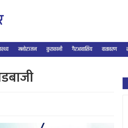
ास्थ्य
मनोरञ्जन
कुराकानी
गैरआवासिय
वातावरण
ोडबाजी