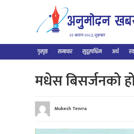
२२ श्रावण २०८३, शुक्रबार
गृहपृष्ठ
समाचार
सुदूरपश्चिम
अर्थ
स्व
मधेस बिसर्जनको ह
Mukesh Tenrra