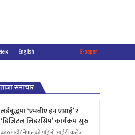
संसद
English
E-paper
ताजा समाचार
लर्डबुद्धमा ‘एमबीए इन एआई’ र
‘डिजिटल लिडरसिप’ कार्यक्रम सुरु
काठमाडौं/ नेपालको पहिलो आईटी कलेज