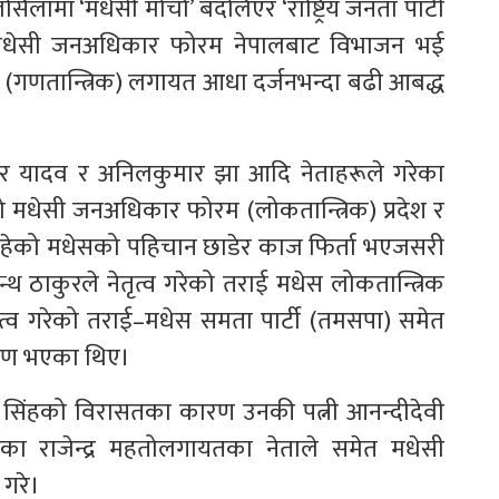
िलामा ‘मधेसी मोर्चा’ बदलिएर ‘राष्ट्रिय जनता पार्टी
चामा मधेसी जनअधिकार फोरम नेपालबाट विभाजन भई
गणतान्त्रिक) लगायत आधा दर्जनभन्दा बढी आबद्ध
िशोर यादव र अनिलकुमार झा आदि नेताहरूले गरेका
ो मधेसी जनअधिकार फोरम (लोकतान्त्रिक) प्रदेश र
रहेको मधेसको पहिचान छाडेर काज फिर्ता भएजसरी
न्थ ठाकुरले नेतृत्व गरेको तराई मधेस लोकतान्त्रिक
नेतृत्व गरेको तराई–मधेस समता पार्टी (तमसपा) समेत
्तरण भएका थिए।
ायण सिंहको विरासतका कारण उनकी पत्नी आनन्दीदेवी
ेका राजेन्द्र महतोलगायतका नेताले समेत मधेसी
गरे।