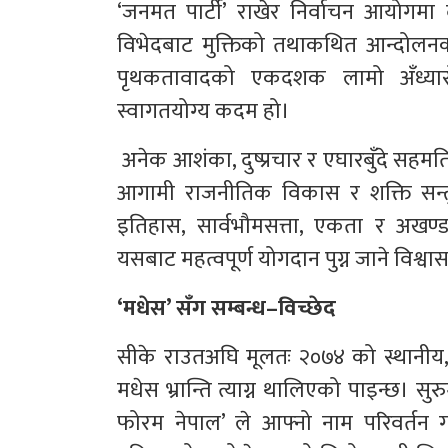
‘जनमत पार्टी’ राखेर निर्वाचन आयोगमा दर
विभेदबाट मुक्तिको तथाकथित आन्दोलनको
पृथकतावादको एकदशक लामो अँध्यारो
स्वागतयोग्य कदम हो।
अनेक आशंका, दुष्प्रचार र एघारबुँदे स
आगामी राजनीतिक विकास र शक्ति सन्तुल
इतिहास, सार्वभौमसत्ता, एकता र अखण्डताको 
यसबाट महत्वपूर्ण योगदान पुग्न जाने विश्वा
‘मधेस’ सँग सम्बन्ध–विच्छेद
सीके राउतअघि मूलतः २०७४ को स्थानीय, प
मधेस भ्रान्ति त्याग्न थालिएको पाइन्छ। सु
फोरम नेपाल’ ले आफ्नो नाम परिवर्तन