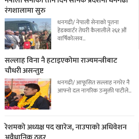
नेपाली सेनाको तीन दिने सैनिक प्रर्दशनी धनगढी
रंगशालामा सुरु
धनगढी/ नेपाली सेनाको पृतना
हेडक्वार्टर तेघरी कैलालीले २६१ औं
वार्षिकोत्सव...
सल्लाह विना नै हटाइएकोमा राज्यमन्त्रीबाट
चौधरी असन्तुष्ट
धनगढी/ आफूसित सल्लाह नगरेर नै
आफ्नो दल नागरिक उन्मुक्ती पाटीले...
रेशमको अध्यक्ष पद खारेज, नाउपाको अधिवेशन
अवैधानिक ठहर