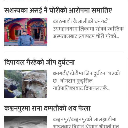
सशस्त्रका असई नै चोरीको आरोपमा समातिए
काठमाडौं: कैलालीको धनगढी
उपमहानगरपालिकामा रहेको स्वस्तिक
अस्पतालबाट ल्यापटप चोरी गरेको...
दिपायल गैरहेको जीप दुर्घटना
धनगढी/ डोटीमा जिप दुर्घटना भएको
छ। बोगटान फुड्सिल
गाउँपालिकाबाट दिपायलतर्फ...
कञ्चनपुरमा राना दम्पतीको शव फेला
कञ्चनपुर/कञ्चनपुरको लालझाडीमा
आइतबार बिहान श्रीमान् श्रीमती मृत