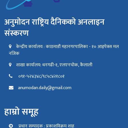
अनुमोदन राष्ट्रिय दैनिकको अनलाइन
संस्करण
केन्द्रीय कार्यालय : काठमाडौं महानगरपालिका - १० आइपेक्स मल
नजिक
शाखा कार्यालय: धनगढी-१, एलएनचोक, कैलाली
०९१-५२४३४८/९८५८४२१८०१
anumodan.daily@gmail.com
हाम्रो समूह
प्रधान सम्पादक : प्रकाशविक्रम शाह