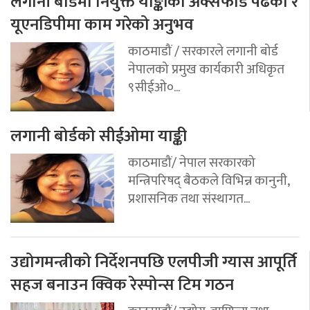
लगानी बोर्डमा नियुक्त याङ्कीको अक्सफोर्ड पढेको र
यूएनडिपीमा काम गरेको अनुभव
काठमाडौं / सरकारले लगानी बोर्ड
नेपालको प्रमुख कार्यकारी अधिकृत
९सीईओ०...
लगानी बोर्डको सीईओमा याङ्की
काठमाडौं/ नेपाल सरकारको
मन्त्रिपरिषद् बैठकले विभिन्न कानुनी,
प्रशासनिक तथा संस्थागत...
उद्योगमन्त्रीको निर्देशनपछि एलपीजी ग्यास आपूर्ति
सहज बनाउन क्विक रेस्पोन्स टिम गठन