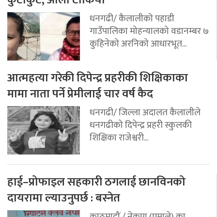
कुटाकुट, औलो टोकियो
धनगढी/ कैलालीको पहाडी
गाउँपालिका मोहन्यालको वडानम्बर ७
कुहिनेको अरनिको आधारभूत...
आत्महत्या गरेकी दिपेन्द्र प्रहरीकी शिक्षिकाका
मामा नाता पर्ने प्रेमीलाई चार वर्ष कैद
धनगढी/ जिल्ला अदालत कैलालीले
धनगढीको दिपेन्द्र प्रहरी स्कुलकी
शिक्षिका राजेश्वरी...
हाई–प्रोफाइल सहकारी ठगलाई छानविनको
दायरामा ल्याउनुपर्छ : बस्नेत
काठमाडौं / नेकपा (एमाले) का