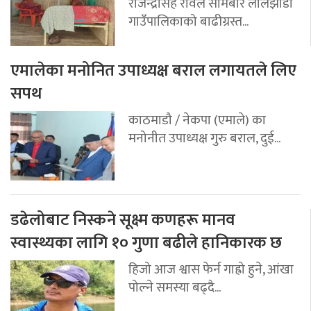
राजेन्द्रसिंह रावल सोमबार लालझाडी
गाउँपालिकाको बाढीग्रस्त...
एमालेका मनोनित उपाध्यक्ष बराल लगायतले लिए
सपथ
काठमाडौ / नेकपा (एमाले) का
मनोनीत उपाध्यक्ष गुरु बराल, दुई...
डढेलोबाट निस्कने सूक्ष्म कणहरू मानव
स्वास्थ्यका लागि १० गुणा बढीले हानिकारक छ
हिजो आज श्वास फेर्न गाह्रो हुने, आंखा
पोल्ने समस्या बढ्दै...