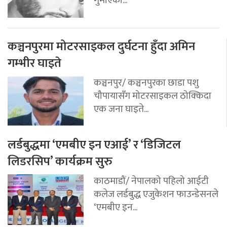
गुमाएका...
कञ्चनपुरमा मोटरसाइकल दुर्घटना हुँदा अमिन
गम्भीर घाइते
कञ्चनपुर/ कञ्चनपुरका छाडा पशु
चौपायासँग मोटरसाइकल ठोक्किदा
एक जना घाइते...
लर्डबुद्धमा ‘एमबीए इन एआई’ र ‘डिजिटल
लिडरसिप’ कार्यक्रम सुरु
काठमाडौं/ नेपालको पहिलो आईटी
कलेज लर्डबुद्ध एजुकेशन फाउन्डेसनले
‘एमबीए इन...