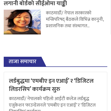
लगानी बोर्डको सीईओमा याङ्की
काठमाडौं/ नेपाल सरकारको
मन्त्रिपरिषद् बैठकले विभिन्न कानुनी,
प्रशासनिक तथा संस्थागत...
ताजा समाचार
लर्डबुद्धमा ‘एमबीए इन एआई’ र ‘डिजिटल
लिडरसिप’ कार्यक्रम सुरु
काठमाडौं/ नेपालको पहिलो आईटी कलेज लर्डबुद्ध
एजुकेशन फाउन्डेसनले ‘एमबीए इन एआई’ र ‘डिजिटल