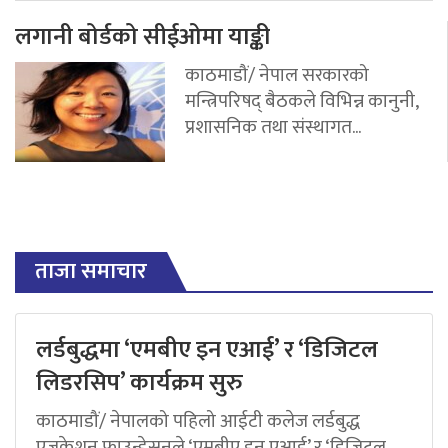
लगानी बोर्डको सीईओमा याङ्की
काठमाडौं/ नेपाल सरकारको
मन्त्रिपरिषद् बैठकले विभिन्न कानुनी,
प्रशासनिक तथा संस्थागत...
ताजा समाचार
लर्डबुद्धमा ‘एमबीए इन एआई’ र ‘डिजिटल
लिडरसिप’ कार्यक्रम सुरु
काठमाडौं/ नेपालको पहिलो आईटी कलेज लर्डबुद्ध
एजुकेशन फाउन्डेसनले ‘एमबीए इन एआई’ र ‘डिजिटल