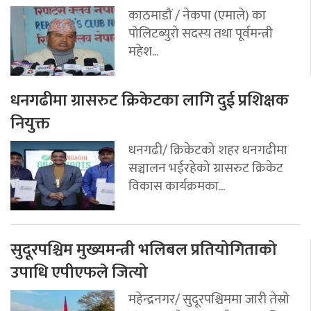
काठमाडौं / नेकपा (एमाले) का
पोलिटब्युरो सदस्य तथा पूर्वमन्त्री
महेश...
धनगढीमा ग्रासरुट क्रिकेटका लागि दुई प्रशिक्षक
नियुक्त
धनगढी/ क्रिकेटको शहर धनगढीमा
सञ्चालन भईरहेको ग्रासरुट क्रिकेट
विकास कार्यक्रमका...
सुदूरपश्चिम मुख्यमन्त्री भलिबल प्रतियोगिताको
उपाधि एपीएफले जित्यो
महेन्द्रनगर/ सुदूरपश्चिममा जारी तेस्रो