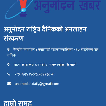
अनुमोदन राष्ट्रिय दैनिकको अनलाइन
संस्करण
केन्द्रीय कार्यालय : काठमाडौं महानगरपालिका - १० आइपेक्स मल
नजिक
शाखा कार्यालय: धनगढी-१, एलएनचोक, कैलाली
०९१-५२४३४८/९८५८४२१८०१
anumodan.daily@gmail.com
हाम्रो समूह