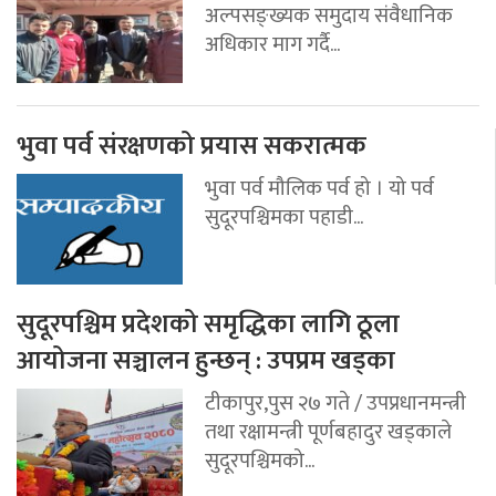
अल्पसङ्ख्यक समुदाय संवैधानिक
अधिकार माग गर्दै...
भुवा पर्व संरक्षणको प्रयास सकरात्मक
भुवा पर्व मौलिक पर्व हो । यो पर्व
सुदूरपश्चिमका पहाडी...
सुदूरपश्चिम प्रदेशको समृद्धिका लागि ठूला
आयोजना सञ्चालन हुन्छन् : उपप्रम खड्का
टीकापुर,पुस २७ गते / उपप्रधानमन्त्री
तथा रक्षामन्त्री पूर्णबहादुर खड्काले
सुदूरपश्चिमको...