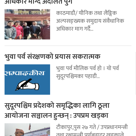
अधिकार माग्दै अदालत पुगे
काठमाडौ/ यौनिक तथा लैङ्गिक
अल्पसङ्ख्यक समुदाय संवैधानिक
अधिकार माग गर्दै...
भुवा पर्व संरक्षणको प्रयास सकरात्मक
भुवा पर्व मौलिक पर्व हो । यो पर्व
सुदूरपश्चिमका पहाडी...
सुदूरपश्चिम प्रदेशको समृद्धिका लागि ठूला
आयोजना सञ्चालन हुन्छन् : उपप्रम खड्का
टीकापुर,पुस २७ गते / उपप्रधानमन्त्री
तथा रक्षामन्त्री पूर्णबहादुर खड्काले