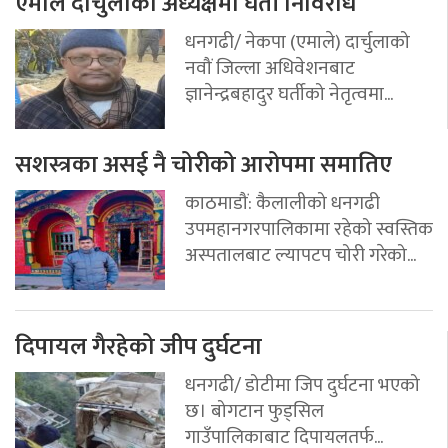
एमाले दार्चुलाको अध्यक्षमा घर्ती निविरोध
धनगढी/ नेकपा (एमाले) दार्चुलाको
नवौं जिल्ला अधिवेशनबाट
ज्ञानेन्द्रबहादुर घर्तीको नेतृत्वमा...
सशस्त्रका असई नै चोरीको आरोपमा समातिए
काठमाडौं: कैलालीको धनगढी
उपमहानगरपालिकामा रहेको स्वस्तिक
अस्पतालबाट ल्यापटप चोरी गरेको...
दिपायल गैरहेको जीप दुर्घटना
धनगढी/ डोटीमा जिप दुर्घटना भएको
छ। बोगटान फुड्सिल
गाउँपालिकाबाट दिपायलतर्फ...