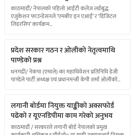
काठमाडौं/ नेपालको पहिलो आईटी कलेज लर्डबुद्ध
एजुकेशन फाउन्डेसनले ‘एमबीए इन एआई’ र ‘डिजिटल
लिडरसिप’ कार्यक्रम...
प्रदेश सरकार गठन र ओलीको नेतृत्वमाथि
पाण्डेको प्रश्न
धनगढी/ नेकपा (एमाले) का महाधिवेशन प्रतिनिधि डेजी
पाण्डेले पार्टी अध्यक्ष एवं प्रधानमन्त्री केपी शर्मा ओलीको...
लगानी बोर्डमा नियुक्त याङ्कीको अक्सफोर्ड
पढेको र यूएनडिपीमा काम गरेको अनुभव
काठमाडौं / सरकारले लगानी बोर्ड नेपालको प्रमुख
कार्यकारी अधिकृत ९सीईओ० मा याङ्की उक्यावलाई नियुक्त