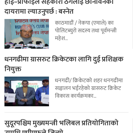
हाई–प्रोफाइल सहकारी ठगलाई छानविनको
दायरामा ल्याउनुपर्छ : बस्नेत
काठमाडौं / नेकपा (एमाले) का
पोलिटब्युरो सदस्य तथा पूर्वमन्त्री
महेश...
धनगढीमा ग्रासरुट क्रिकेटका लागि दुई प्रशिक्षक
नियुक्त
धनगढी/ क्रिकेटको शहर धनगढीमा
सञ्चालन भईरहेको ग्रासरुट क्रिकेट
विकास कार्यक्रमका...
सुदूरपश्चिम मुख्यमन्त्री भलिबल प्रतियोगिताको
उपाधि एपीएफले जित्यो