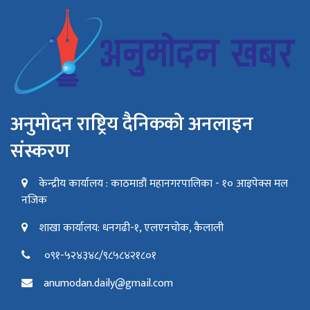
अनुमोदन राष्ट्रिय दैनिकको अनलाइन
संस्करण
केन्द्रीय कार्यालय : काठमाडौं महानगरपालिका - १० आइपेक्स मल
नजिक
शाखा कार्यालय: धनगढी-१, एलएनचोक, कैलाली
०९१-५२४३४८/९८५८४२१८०१
anumodan.daily@gmail.com