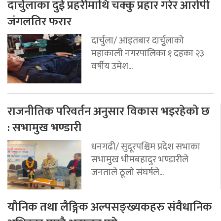
दार्चुलाका दुई प्रहरीमाथि चक्कु प्रहार गरेर आरोपी
जंगलतिर फरार
दार्चुला/ आइतबार दार्चुृलाको
महाकाली नगरपालिका १ दहका २३
वर्षीय उमेश...
राजनीतिक परिवर्तन अनुसार विकास भइरहेको छ
: सभामुख भण्डारी
धनगढी/ सुदूरपश्चिम प्रदेश सभाका
सभामुख भीमबहादुर भण्डारीले
जनताले ठूलो संघर्षले...
यौनिक तथा लैङ्गिक अल्पसङ्ख्यकहरु संवैधानिक