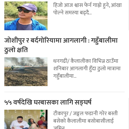
हिजो आज श्वास फेर्न गाह्रो हुने, आंखा
पोल्ने समस्या बढ्दै...
जोशीपुर र बर्दगोरियामा आगलागी : गहुँबालीमा
ठुलो क्षति
धनगढी/ कैलालीका विभिन्न ठाउँमा
शनिबार आगलागी हुँदा ठुलो मात्रामा
गहुँबालीमा...
५५ वर्षदेखि घरबासका लागि सङ्घर्ष
टीकापुर / जङ्गल फडानी गरेर बस्ती
बसेको कैलालीमा बसोबासीलाई
जमिन...