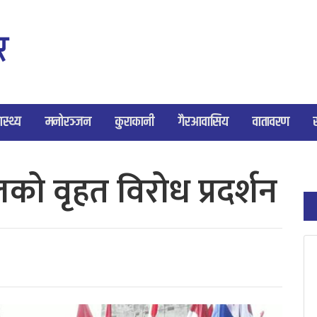
ास्थ्य
मनोरञ्जन
कुराकानी
गैरआवासिय
वातावरण
ो वृहत विरोध प्रदर्शन