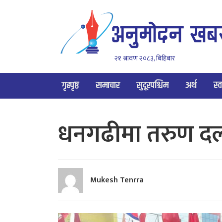
२१ श्रावण २०८३, बिहिबार
गृहपृष्ठ
समाचार
सुदूरपश्चिम
अर्थ
स्व
धनगढीमा तरुण दलक
Mukesh Tenrra