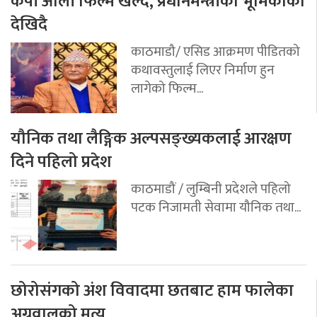
केपी ओली फिल्म खेल्दै, प्रधानमन्त्रीको भूमिकाका
देखिदै
काठमाडौ/ एसिड आक्रमण पीडितको
कथावस्तुलाई लिएर निर्माण हुन
लागेको फिल्म...
यौनिक तथा लैङ्गिक अल्पसङ्ख्यकलाई आरक्षण
दिने पहिलो प्रदेश
काठमाडौं / लुम्बिनी प्रदेशले पहिलो
पटक निजामती सेवामा यौनिक तथा...
छोरोसंगको अंश विवादमा छतबाट हाम फालेका
अग्रवालको मृत्यु