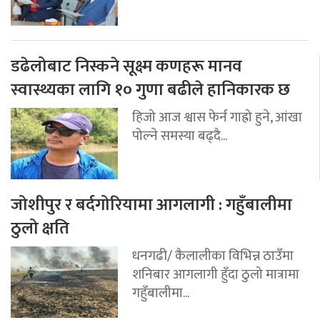
डढेलोबाट निस्कने सूक्ष्म कणहरू मानव
स्वास्थ्यका लागि १० गुणा बढीले हानिकारक छ
हिजो आज श्वास फेर्न गाह्रो हुने, आंखा
पोल्ने समस्या बढ्दै...
जोशीपुर र बर्दगोरियामा आगलागी : गहुँबालीमा
ठुलो क्षति
धनगढी/ कैलालीका विभिन्न ठाउँमा
शनिबार आगलागी हुँदा ठुलो मात्रामा
गहुँबालीमा...