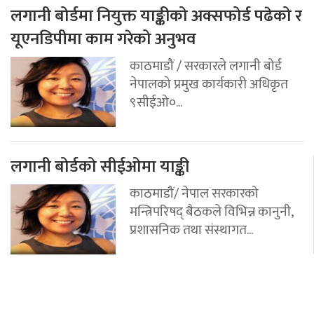
लगानी बोर्डमा नियुक्त याङ्कीको अक्सफोर्ड पढेको र
यूएनडिपीमा काम गरेको अनुभव
काठमाडौं / सरकारले लगानी बोर्ड
नेपालको प्रमुख कार्यकारी अधिकृत
९सीईओ०...
लगानी बोर्डको सीईओमा याङ्की
काठमाडौं/ नेपाल सरकारको
मन्त्रिपरिषद् बैठकले विभिन्न कानुनी,
प्रशासनिक तथा संस्थागत...