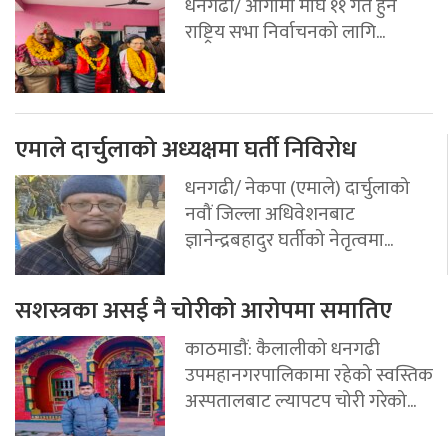
धनगढी/ आगामी माघ ११ गते हुने
राष्ट्रिय सभा निर्वाचनको लागि...
एमाले दार्चुलाको अध्यक्षमा घर्ती निविरोध
धनगढी/ नेकपा (एमाले) दार्चुलाको
नवौं जिल्ला अधिवेशनबाट
ज्ञानेन्द्रबहादुर घर्तीको नेतृत्वमा...
सशस्त्रका असई नै चोरीको आरोपमा समातिए
काठमाडौं: कैलालीको धनगढी
उपमहानगरपालिकामा रहेको स्वस्तिक
अस्पतालबाट ल्यापटप चोरी गरेको...