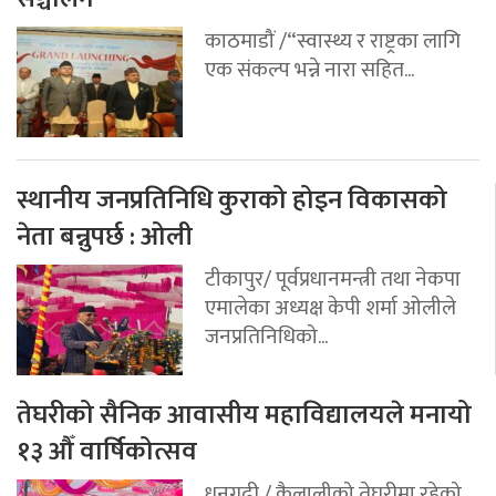
काठमाडौं /“स्वास्थ्य र राष्ट्रका लागि
एक संकल्प भन्ने नारा सहित...
स्थानीय जनप्रतिनिधि कुराको होइन विकासको
नेता बन्नुपर्छ : ओली
टीकापुर/ पूर्वप्रधानमन्त्री तथा नेकपा
एमालेका अध्यक्ष केपी शर्मा ओलीले
जनप्रतिनिधिको...
तेघरीको सैनिक आवासीय महाविद्यालयले मनायो
१३ औँ वार्षिकोत्सव
धनगढी / कैलालीको तेघरीमा रहेको