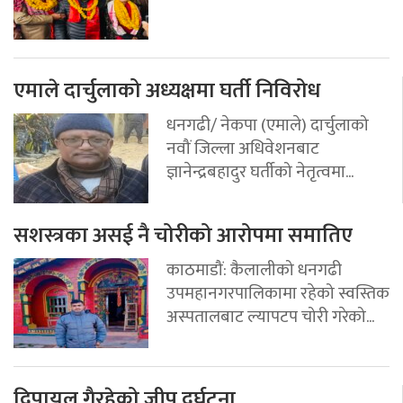
एमाले दार्चुलाको अध्यक्षमा घर्ती निविरोध
धनगढी/ नेकपा (एमाले) दार्चुलाको
नवौं जिल्ला अधिवेशनबाट
ज्ञानेन्द्रबहादुर घर्तीको नेतृत्वमा...
सशस्त्रका असई नै चोरीको आरोपमा समातिए
काठमाडौं: कैलालीको धनगढी
उपमहानगरपालिकामा रहेको स्वस्तिक
अस्पतालबाट ल्यापटप चोरी गरेको...
दिपायल गैरहेको जीप दुर्घटना