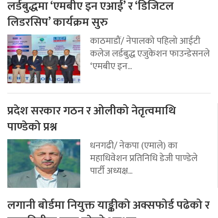
लर्डबुद्धमा ‘एमबीए इन एआई’ र ‘डिजिटल
लिडरसिप’ कार्यक्रम सुरु
काठमाडौं/ नेपालको पहिलो आईटी
कलेज लर्डबुद्ध एजुकेशन फाउन्डेसनले
‘एमबीए इन...
प्रदेश सरकार गठन र ओलीको नेतृत्वमाथि
पाण्डेको प्रश्न
धनगढी/ नेकपा (एमाले) का
महाधिवेशन प्रतिनिधि डेजी पाण्डेले
पार्टी अध्यक्ष...
लगानी बोर्डमा नियुक्त याङ्कीको अक्सफोर्ड पढेको र