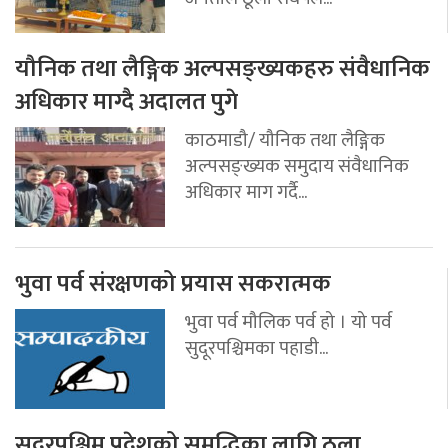
यौनिक तथा लैङ्गिक अल्पसङ्ख्यकहरु संवैधानिक
अधिकार माग्दै अदालत पुगे
काठमाडौ/ यौनिक तथा लैङ्गिक
अल्पसङ्ख्यक समुदाय संवैधानिक
अधिकार माग गर्दै...
भुवा पर्व संरक्षणको प्रयास सकरात्मक
भुवा पर्व मौलिक पर्व हो । यो पर्व
सुदूरपश्चिमका पहाडी...
सुदूरपश्चिम प्रदेशको समृद्धिका लागि ठूला