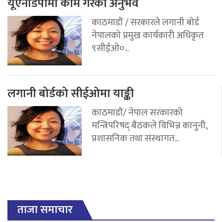
यूएनडिपीमा काम गरेको अनुभव
काठमाडौं / सरकारले लगानी बोर्ड
नेपालको प्रमुख कार्यकारी अधिकृत
९सीईओ०...
लगानी बोर्डको सीईओमा याङ्की
काठमाडौं/ नेपाल सरकारको
मन्त्रिपरिषद् बैठकले विभिन्न कानुनी,
प्रशासनिक तथा संस्थागत...
ताजा समाचार