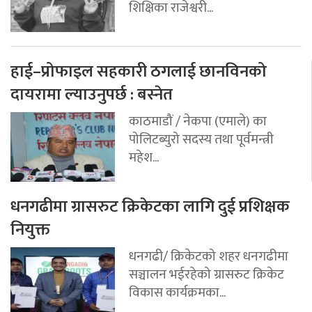
शिक्षिका राजेश्वरी...
हाई–प्रोफाइल सहकारी ठगलाई छानविनको
दायरामा ल्याउनुपर्छ : बस्नेत
काठमाडौं / नेकपा (एमाले) का
पोलिटब्युरो सदस्य तथा पूर्वमन्त्री
महेश...
धनगढीमा ग्रासरुट क्रिकेटका लागि दुई प्रशिक्षक
नियुक्त
धनगढी/ क्रिकेटको शहर धनगढीमा
सञ्चालन भईरहेको ग्रासरुट क्रिकेट
विकास कार्यक्रमका...