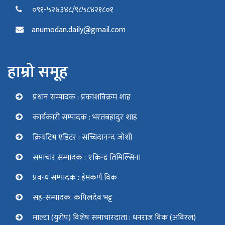
०९१-५२४३४८/९८५८४२१८०१
anumodan.daily@gmail.com
हाम्रो समूह
प्रधान सम्पादक : प्रकाशविक्रम शाह
कार्यकारी सम्पादक : भरतबहादुर शाह
क्रियटिभ एडिटर : सच्चिदानन्द जोशी
समाचार सम्पादक : एकिन्द्र तिमिल्सिना
प्रवन्ध सम्पादक : हेमकर्ण विक
सह-सम्पादक: कपिलदेव भट्ट
माल्टा (युरोप) विशेष समाचारदाता : धनराज विक (अविरल)