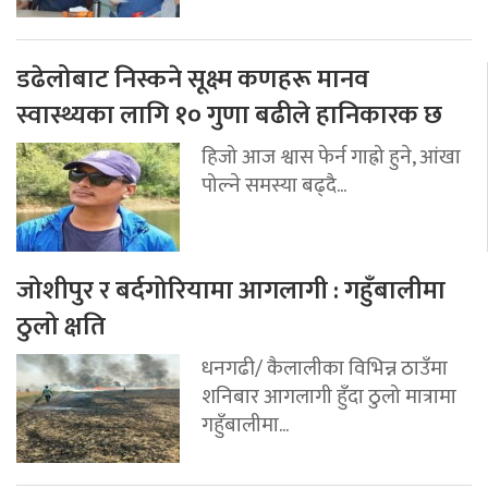
डढेलोबाट निस्कने सूक्ष्म कणहरू मानव
स्वास्थ्यका लागि १० गुणा बढीले हानिकारक छ
हिजो आज श्वास फेर्न गाह्रो हुने, आंखा
पोल्ने समस्या बढ्दै...
जोशीपुर र बर्दगोरियामा आगलागी : गहुँबालीमा
ठुलो क्षति
धनगढी/ कैलालीका विभिन्न ठाउँमा
शनिबार आगलागी हुँदा ठुलो मात्रामा
गहुँबालीमा...