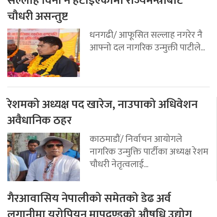
सल्लाह विना नै हटाइएकोमा राज्यमन्त्रीबाट
चौधरी असन्तुष्ट
धनगढी/ आफूसित सल्लाह नगरेर नै
आफ्नो दल नागरिक उन्मुक्ती पाटीले...
रेशमको अध्यक्ष पद खारेज, नाउपाको अधिवेशन
अवैधानिक ठहर
काठमाडौं/ निर्वाचन आयोगले
नागरिक उन्मुक्ति पार्टीका अध्यक्ष रेशम
चौधरी नेतृत्वलाई...
गैरआवासिय नेपालीको समेतको डेढ अर्व
लगानीमा युरोपियन मापदण्डको औषधि उद्योग