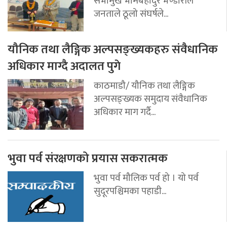
सभामुख भीमबहादुर भण्डारीले
जनताले ठूलो संघर्षले...
यौनिक तथा लैङ्गिक अल्पसङ्ख्यकहरु संवैधानिक
अधिकार माग्दै अदालत पुगे
काठमाडौ/ यौनिक तथा लैङ्गिक
अल्पसङ्ख्यक समुदाय संवैधानिक
अधिकार माग गर्दै...
भुवा पर्व संरक्षणको प्रयास सकरात्मक
भुवा पर्व मौलिक पर्व हो । यो पर्व
सुदूरपश्चिमका पहाडी...