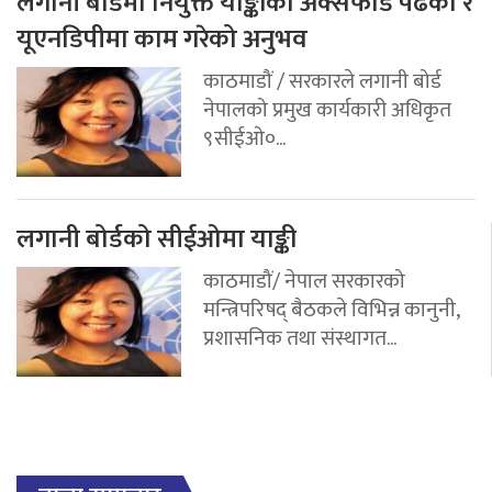
लगानी बोर्डमा नियुक्त याङ्कीको अक्सफोर्ड पढेको र
यूएनडिपीमा काम गरेको अनुभव
काठमाडौं / सरकारले लगानी बोर्ड
नेपालको प्रमुख कार्यकारी अधिकृत
९सीईओ०...
लगानी बोर्डको सीईओमा याङ्की
काठमाडौं/ नेपाल सरकारको
मन्त्रिपरिषद् बैठकले विभिन्न कानुनी,
प्रशासनिक तथा संस्थागत...