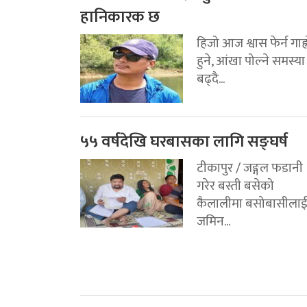
हानिकारक छ
हिजो आज श्वास फेर्न गाह्
हुने, आंखा पोल्ने समस्या
बढ्दै...
५५ वर्षदेखि घरबासका लागि सङ्घर्ष
टीकापुर / जङ्गल फडानी
गरेर बस्ती बसेको
कैलालीमा बसोबासीला
जमिन...