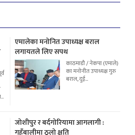
एमालेका मनोनित उपाध्यक्ष बराल
य
लगायतले लिए सपथ
काठमाडौ / नेकपा (एमाले)
का मनोनीत उपाध्यक्ष गुरु
र्व
बराल, दुई...
ी
..
जोशीपुर र बर्दगोरियामा आगलागी :
गहुँबालीमा ठुलो क्षति