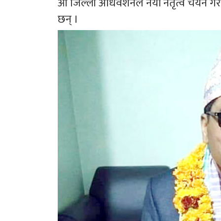
औं जिल्ला अधिवेशनले नयाँ नेतृत्व चयन 
छन् ।