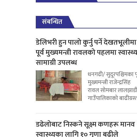
संबन्धित
डेलिभरी हुन पालो कुर्नु पर्ने देखतभूलीमा
पूर्व मुख्यमन्त्री रावलको पहलमा स्वास्थ्
सामाग्री उपलब्ध
धनगढी/ सुदूरपश्चिमका पू
मुख्यमन्त्री राजेन्द्रसिंह
रावल सोमबार लालझाड
गाउँपालिकाको बाढीग्रस्त.
डढेलोबाट निस्कने सूक्ष्म कणहरू मानव
स्वास्थ्यका लागि १० गुणा बढीले