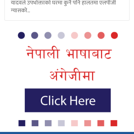
यादवले उपभोक्ताको घरमा कुनै पनि हालतमा एलपीजी
ग्यासको...