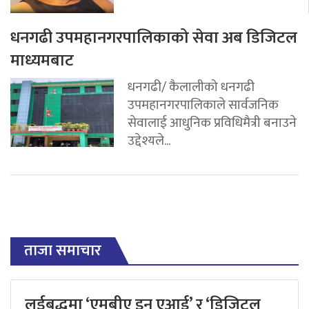
धनगढी उपमहानगरपालिकाको सेवा अब डिजिटल
माध्यमबाट
धनगढी/ कैलालीको धनगढी
उपमहानगरपालिकाले सार्वजनिक
सेवालाई आधुनिक प्रविधिमैत्री बनाउने
उद्देश्यले...
ताजा समाचार
लर्डबुद्धमा ‘एमबीए इन एआई’ र ‘डिजिटल