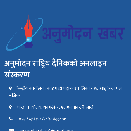
अनुमोदन राष्ट्रिय दैनिकको अनलाइन
संस्करण
केन्द्रीय कार्यालय : काठमाडौं महानगरपालिका - १० आइपेक्स मल
नजिक
शाखा कार्यालय: धनगढी-१, एलएनचोक, कैलाली
०९१-५२४३४८/९८५८४२१८०१
anumodan.daily@gmail.com