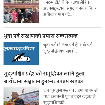
काठमाडौ/ यौनिक तथा लैङ्गिक
अल्पसङ्ख्यक समुदाय संवैधानिक
अधिकार माग गर्दै...
भुवा पर्व संरक्षणको प्रयास सकरात्मक
भुवा पर्व मौलिक पर्व हो । यो पर्व
सुदूरपश्चिमका पहाडी...
सुदूरपश्चिम प्रदेशको समृद्धिका लागि ठूला
आयोजना सञ्चालन हुन्छन् : उपप्रम खड्का
टीकापुर,पुस २७ गते / उपप्रधानमन्त्री
तथा रक्षामन्त्री पूर्णबहादुर खड्काले
सुदूरपश्चिमको...