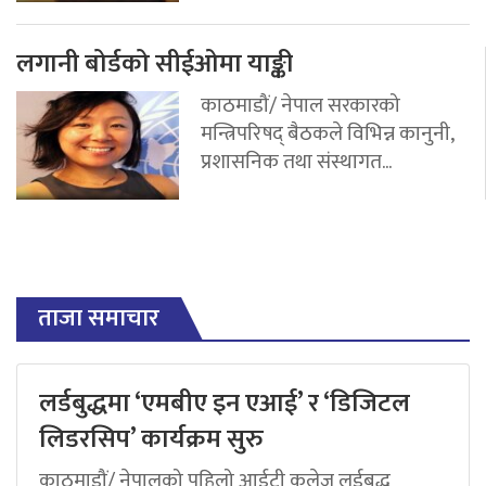
लगानी बोर्डको सीईओमा याङ्की
काठमाडौं/ नेपाल सरकारको
मन्त्रिपरिषद् बैठकले विभिन्न कानुनी,
प्रशासनिक तथा संस्थागत...
ताजा समाचार
लर्डबुद्धमा ‘एमबीए इन एआई’ र ‘डिजिटल
लिडरसिप’ कार्यक्रम सुरु
काठमाडौं/ नेपालको पहिलो आईटी कलेज लर्डबुद्ध