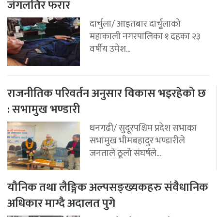
जंगलतिर फरार
दार्चुला/ आइतबार दार्चुृलाको
महाकाली नगरपालिका १ दहका २३
वर्षीय उमेश...
राजनीतिक परिवर्तन अनुसार विकास भइरहेको छ
: सभामुख भण्डारी
धनगढी/ सुदूरपश्चिम प्रदेश सभाका
सभामुख भीमबहादुर भण्डारीले
जनताले ठूलो संघर्षले...
यौनिक तथा लैङ्गिक अल्पसङ्ख्यकहरु संवैधानिक
अधिकार माग्दै अदालत पुगे