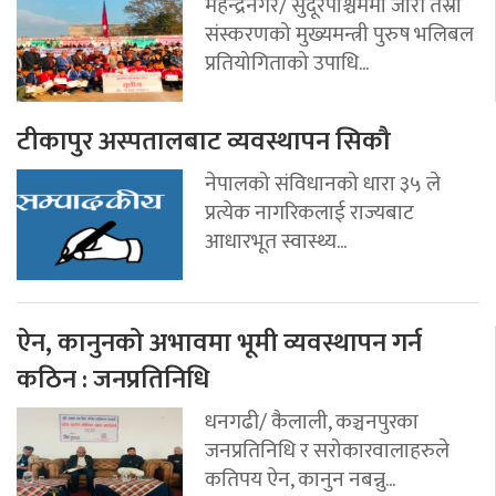
महेन्द्रनगर/ सुदूरपश्चिममा जारी तेस्रो
संस्करणको मुख्यमन्त्री पुरुष भलिबल
प्रतियोगिताको उपाधि...
टीकापुर अस्पतालबाट व्यवस्थापन सिकौ
नेपालको संविधानको धारा ३५ ले
प्रत्येक नागरिकलाई राज्यबाट
आधारभूत स्वास्थ्य...
ऐन, कानुनको अभावमा भूमी व्यवस्थापन गर्न
कठिन : जनप्रतिनिधि
धनगढी/ कैलाली, कञ्चनपुरका
जनप्रतिनिधि र सरोकारवालाहरुले
कतिपय ऐन, कानुन नबन्नु...