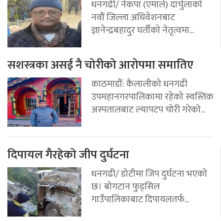
धनगढी/ नेकपा (एमाले) दार्चुलाको
नवौं जिल्ला अधिवेशनबाट
ज्ञानेन्द्रबहादुर घर्तीको नेतृत्वमा...
सशस्त्रका असई नै चोरीको आरोपमा समातिए
काठमाडौं: कैलालीको धनगढी
उपमहानगरपालिकामा रहेको स्वस्तिक
अस्पतालबाट ल्यापटप चोरी गरेको...
दिपायल गैरहेको जीप दुर्घटना
धनगढी/ डोटीमा जिप दुर्घटना भएको
छ। बोगटान फुड्सिल
गाउँपालिकाबाट दिपायलतर्फ...