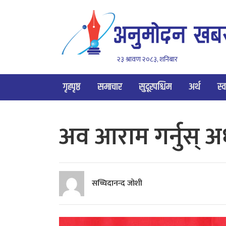
२३ श्रावण २०८३, शनिबार
गृहपृष्ठ
समाचार
सुदूरपश्चिम
अर्थ
स्व
अव आराम गर्नुस् अध
सच्चिदानन्द जोशी