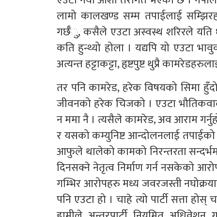
एउटा नयाँ आशा तरंगित भएको छ । नेपाल
लामो कालखण्ड सम्म तपाईलाई सम्झिरहने 
गर्छँु, कसैले एउटा अस्वस्थ शरिरले यति 
कति हुन्थ्यो होला । यद्यपि यो एउटा भाव
अत्यन्त हट्टाकट्टा, हृष्टपुष्ट थुप्रै कामरेडह
तर पनि कामरेड, हरेक विषयको सिमा हुँदो 
जीवनको हरेक चिजको । एउटा भौतिकवादी 
न ममा नै । त्यसैले कामरेड, अव आराम गर्न
र यसको कम्युनिष्ट आन्दोलनलाई तपाईको 
आफुले थालेको कामको निरन्तरता सन्दर्भमा
दिनसक्ने नेतृत्व निर्माण गर्न नसकेको आरोप
गम्भिर आरोपहरु मध्य जवरजस्ती नघोक्रयाईए स
पनि एउटा हो । चाहे त्यो पार्टी सत्ता होस् च
हामीले अन्तरपार्टी नियमित अधिवेश