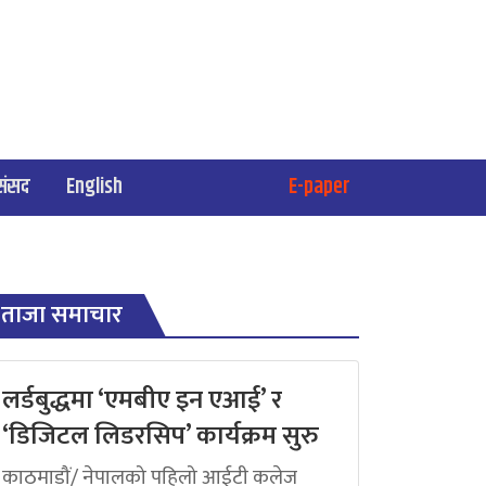
संसद
English
E-paper
ताजा समाचार
लर्डबुद्धमा ‘एमबीए इन एआई’ र
‘डिजिटल लिडरसिप’ कार्यक्रम सुरु
काठमाडौं/ नेपालको पहिलो आईटी कलेज