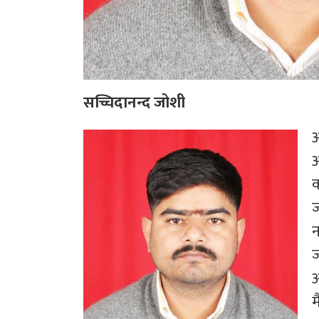
सच्चिदानन्द जोशी
आ
आ
क
ज
न
अ
म