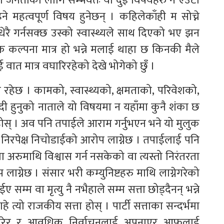
ी जनताका लागि सम्भवतः यी दुई विषयहरु नै एउटा
महत्वपूर्ण विषय हुनेछन् । कहिलेकाँही म सोच्ने
धेरै गर्नसक्छ उस्को स्वास्थ्यले साथ दिएको भए झन
ुक कल्पना मात्र हो भन्ने मलाई थाहा छ किनकी मैले
रुलाई वात मात्र वघारिरहेको देखे भोगेको छुँ ।
रहेछ । कामको, स्वास्थ्यको, क्षमताको, परिवेशको,
हुनुको नाताले यो विषयमा न यहाँमा कुनै शंका छ
ुहोस् । अव पनि तपाईले आराम गर्नुभएन भने यो मुलुक
निरपेक्ष निचोडाईको आरोप लाग्नेछ । तपाईलाई पनि
 अरुमाथि विश्वास गर्न नसकेको वा त्यस्तो निरंतरता
 लाग्नेछ । संसार भरी कम्युनिष्टहरु माथि लाग्नेगरेको
म्म वा मृत्यु नै नभैहाले सम्म सत्ता छोड्दैनन् भन्ने
ाहे त्यो राजकीय सत्ता होस् । पार्टी सत्ताका सन्दर्भमा
न गरेर र आवधिक निर्वाचनलाई अपनाएर आफुलाई