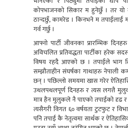
भनिएका र पिठ्युमा तपाईको धाप पाई
कोपभाजनको सिकार म हुनेछुँ । तर यो दु
ठान्दछुँ, कामरेड । किनभने म तपाईलाई माय
गर्व गर्छु ।
आफ्नो पार्टी जीवनका प्रारम्भिक दिनहरु
अविचलित प्रतिवद्धता पार्टीका हरेक सद
विषय रहदै आएको छ । तपाईले भाग लिए
सम्झौताहीन संघर्षका गाथाहरु नेपाली क
छन् । पछिल्लो समयमा खास गरेर ऐतिहास
उथलपथलपूर्ण दिनहरु र त्यस लगत्तै मुलुक
मात्र हैन मुलुकले नै पाएको तपाईको दृढ र 
त्यसैगरी विगत ६० वर्षयता टुटफुट र वि
पनि तपाई कै नेतृत्वमा सार्थक र ऐतिहासि