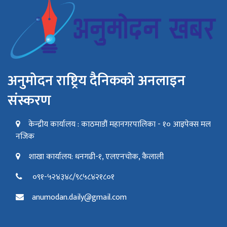
अनुमोदन राष्ट्रिय दैनिकको अनलाइन
संस्करण
केन्द्रीय कार्यालय : काठमाडौं महानगरपालिका - १० आइपेक्स मल
नजिक
शाखा कार्यालय: धनगढी-१, एलएनचोक, कैलाली
०९१-५२४३४८/९८५८४२१८०१
anumodan.daily@gmail.com